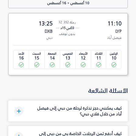
-
10 أغسطس
16 أغسطس
11:10
رحلة FZ 392
13:25
03س 15د
DXB
LYP
بدون توقف
فيصل أباد
دبي
الإثنين
الثلاثاء
الأربعاء
الخميس
الجمعة
السبت
الأحد
16
15
14
13
12
11
10
الأسئلة الشائعة
كيف يمكنني حجز تذكرة لرحلة من دبي إلى فيصل
أباد من خلال فلاي دبي؟
كيف أدفع ثمن الرحلات الخاصة بي من دبي إلى