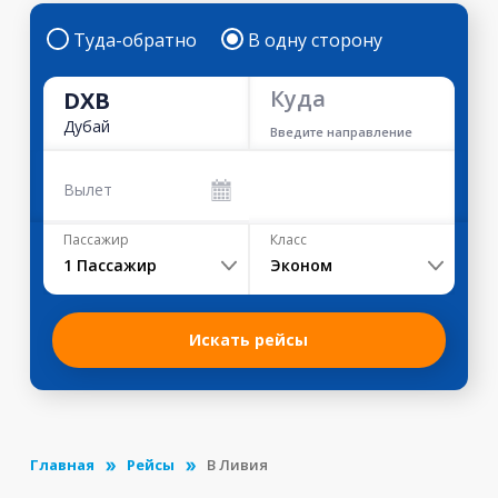
Туда-обратно
В одну сторону
Куда
DXB
Дубай
Введите направление
Вылет
Пассажир
Класс
1
Пассажир
Эконом
Искать рейсы
Главная
Рейсы
В Ливия