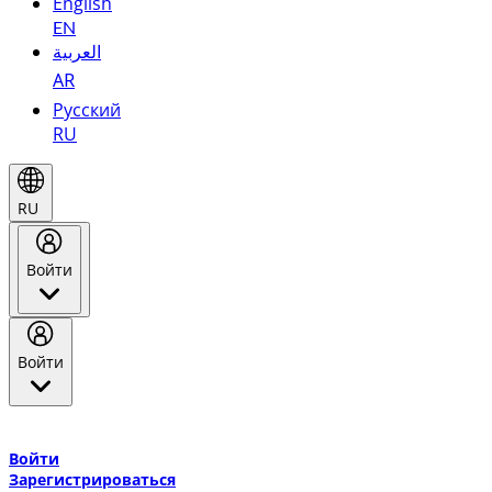
English
EN
العربية
AR
Русский
RU
RU
Войти
Войти
Добро пожаловать в Эмирейтс Skywards, программу лояльнос
авиакомпании Эмирейтс и теперь flydubai.
Войти
Зарегистрироваться