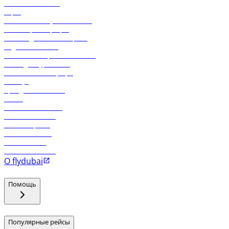
Свяжитесь с нами
Карго
Экологическая устойчивость
Онлайн-регистрация
Часто задаваемые вопросы
Отдел снабжения
Реклама на бортовой системе
Логин для турагентов
Самые низкие тарифы
Holidays
Аренда автомобиля
Отели
Работа в компании
Рейсы в Тбилиси
Рейсы в Эр-Рияд
Рейсы в Маскат
Рейсы в Мале
Рейсы в Коломбо
О flydubai
Помощь
Популярные рейсы