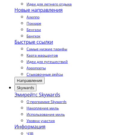
Идеи для летнего отдыха
Новые направления
Алеппо
Покхаре
Бенгази
Бангкок
Быстрые ссылки
Самые низкие тарифы
Карта маршрутов
Идеи для путешествий
Аэропорты
Стыковочные рейсы
Направления
Skywards
Эмирейтс Skywards
О программе Skywards
Накопление миль
Использование миль
Уровни участия
Информация
ЧЗВ