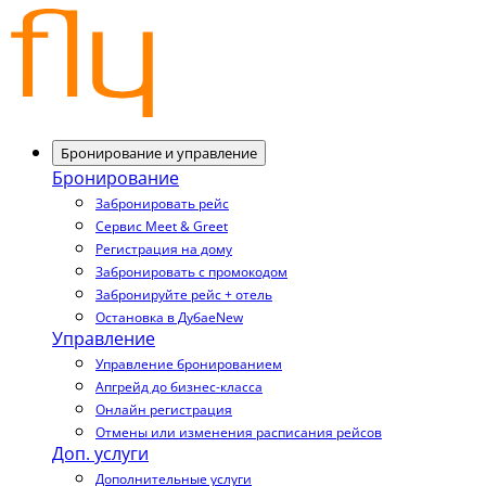
Бронирование и управление
Бронирование
Забронировать рейс
Сервис Meet & Greet
Регистрация на дому
Забронировать с промокодом
Забронируйте рейс + отель
Остановка в Дубае
New
Управление
Управление бронированием
Апгрейд до бизнес-класса
Онлайн регистрация
Отмены или изменения расписания рейсов
Доп. услуги
Дополнительные услуги