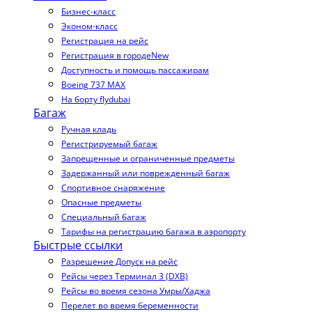
Бизнес-класс
Эконом-класс
Регистрация на рейс
Регистрация в городе
New
Доступность и помощь пассажирам
Boeing 737 MAX
На борту flydubai
Багаж
Ручная кладь
Регистрируемый багаж
Запрещенные и ограниченные предметы
Задержанный или поврежденный багаж
Спортивное снаряжение
Опасные предметы
Специальный багаж
Тарифы на регистрацию багажа в аэропорту
Быстрые ссылки
Разрешение Допуск на рейс
Рейсы через Терминал 3 (DXB)
Рейсы во время сезона Умры/Хаджа
Перелет во время беременности