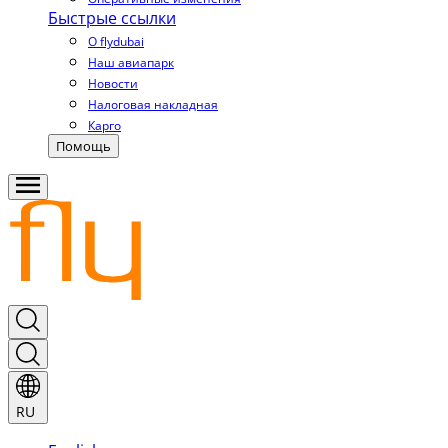
Быстрые ссылки
О flydubai
Наш авиапарк
Новости
Налоговая накладная
Карго
Помощь
RU