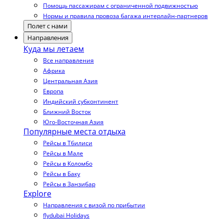
Помощь пассажирам с ограниченной подвижностью
Нормы и правила провоза багажа интерлайн-партнеров
Полет с нами
Направления
Куда мы летаем
Все направления
Африка
Центральная Азия
Европа
Индийский субконтинент
Ближний Восток
Юго-Восточная Азия
Популярные места отдыха
Рейсы в Тбилиси
Рейсы в Мале
Рейсы в Коломбо
Рейсы в Баку
Рейсы в Занзибар
Explore
Направления с визой по прибытии
flydubai Holidays