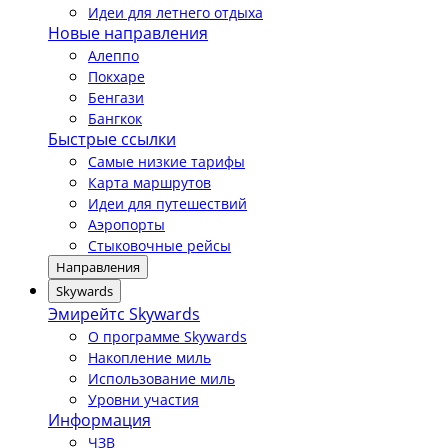
Идеи для летнего отдыха
Новые направления
Алеппо
Покхаре
Бенгази
Бангкок
Быстрые ссылки
Самые низкие тарифы
Карта маршрутов
Идеи для путешествий
Аэропорты
Стыковочные рейсы
Направления
Skywards
Эмирейтс Skywards
О программе Skywards
Накопление миль
Использование миль
Уровни участия
Информация
ЧЗВ