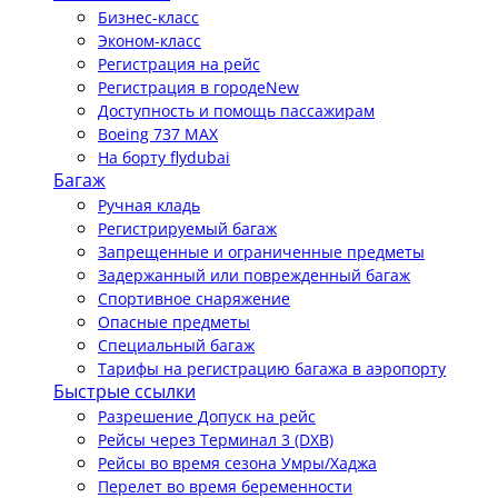
Бизнес-класс
Эконом-класс
Регистрация на рейс
Регистрация в городе
New
Доступность и помощь пассажирам
Boeing 737 MAX
На борту flydubai
Багаж
Ручная кладь
Регистрируемый багаж
Запрещенные и ограниченные предметы
Задержанный или поврежденный багаж
Спортивное снаряжение
Опасные предметы
Специальный багаж
Тарифы на регистрацию багажа в аэропорту
Быстрые ссылки
Разрешение Допуск на рейс
Рейсы через Терминал 3 (DXB)
Рейсы во время сезона Умры/Хаджа
Перелет во время беременности