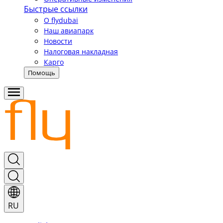
Быстрые ссылки
О flydubai
Наш авиапарк
Новости
Налоговая накладная
Карго
Помощь
RU