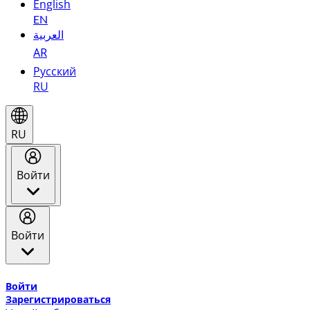
English
EN
العربية
AR
Русский
RU
RU
Войти
Войти
Добро пожаловать в Эмирейтс Skywards, программу лоя
Войти
Зарегистрироваться