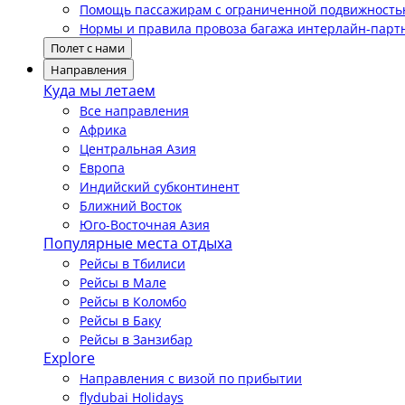
Помощь пассажирам с ограниченной подвижност
Нормы и правила провоза багажа интерлайн-парт
Полет с нами
Направления
Куда мы летаем
Все направления
Африка
Центральная Азия
Европа
Индийский субконтинент
Ближний Восток
Юго-Восточная Азия
Популярные места отдыха
Рейсы в Тбилиси
Рейсы в Мале
Рейсы в Коломбо
Рейсы в Баку
Рейсы в Занзибар
Explore
Направления с визой по прибытии
flydubai Holidays