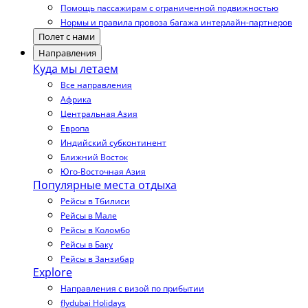
Помощь пассажирам с ограниченной подвижностью
Нормы и правила провоза багажа интерлайн-партнеров
Полет с нами
Направления
Куда мы летаем
Все направления
Африка
Центральная Азия
Европа
Индийский субконтинент
Ближний Восток
Юго-Восточная Азия
Популярные места отдыха
Рейсы в Тбилиси
Рейсы в Мале
Рейсы в Коломбо
Рейсы в Баку
Рейсы в Занзибар
Explore
Направления с визой по прибытии
flydubai Holidays