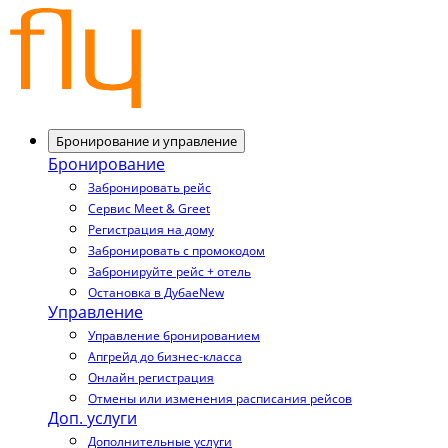
Бронирование и управление
Бронирование
Забронировать рейс
Сервис Meet & Greet
Регистрация на дому
Забронировать с промокодом
Забронируйте рейс + отель
Остановка в Дубае
New
Управление
Управление бронированием
Апгрейд до бизнес-класса
Онлайн регистрация
Отмены или изменения расписания рейсов
Доп. услуги
Дополнительные услуги