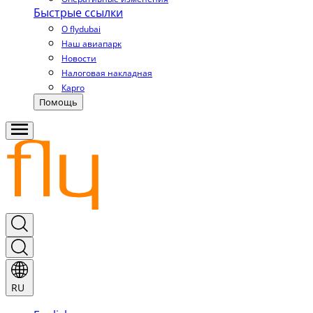
Быстрые ссылки
О flydubai
Наш авиапарк
Новости
Налоговая накладная
Карго
Помощь
RU