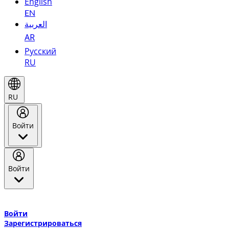
English
EN
العربية
AR
Русский
RU
RU
Войти
Войти
Добро пожаловать в Эмирейтс Skywards, программу лояльнос
авиакомпании Эмирейтс и теперь flydubai.
Войти
Зарегистрироваться