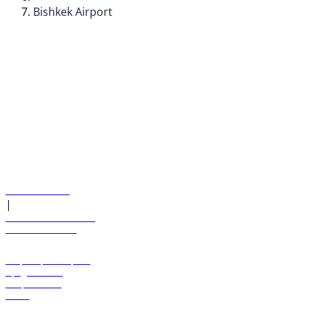
Bishkek Airport
© flydubai 2026. Все права защищены.
Наша политика
|
Условия и положения
+971 600 54 44 45
Забронировать рейс
Предложения
Направления
Багаж
Помощь