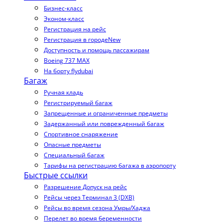
Бизнес-класс
Эконом-класс
Регистрация на рейс
Регистрация в городе
New
Доступность и помощь пассажирам
Boeing 737 MAX
На борту flydubai
Багаж
Ручная кладь
Регистрируемый багаж
Запрещенные и ограниченные предметы
Задержанный или поврежденный багаж
Спортивное снаряжение
Опасные предметы
Специальный багаж
Тарифы на регистрацию багажа в аэропорту
Быстрые ссылки
Разрешение Допуск на рейс
Рейсы через Терминал 3 (DXB)
Рейсы во время сезона Умры/Хаджа
Перелет во время беременности