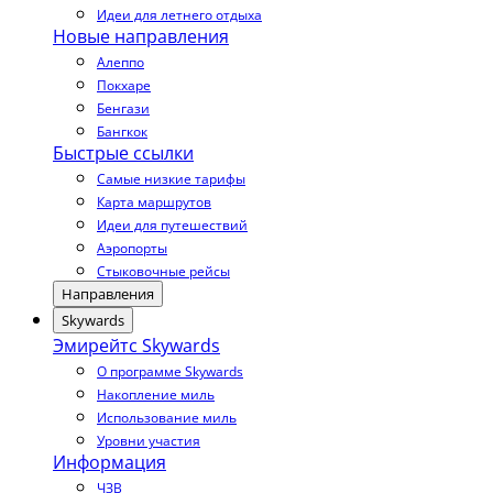
Идеи для летнего отдыха
Новые направления
Алеппо
Покхаре
Бенгази
Бангкок
Быстрые ссылки
Самые низкие тарифы
Карта маршрутов
Идеи для путешествий
Аэропорты
Стыковочные рейсы
Направления
Skywards
Эмирейтс Skywards
О программе Skywards
Накопление миль
Использование миль
Уровни участия
Информация
ЧЗВ