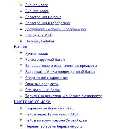
Бизнес-класс
Эконом-класс
Регистрация на рейс
Регистрация в городе
New
Доступность и помощь пассажирам
Boeing 737 MAX
На борту flydubai
Багаж
Ручная кладь
Регистрируемый багаж
Запрещенные и ограниченные предметы
Задержанный или поврежденный багаж
Спортивное снаряжение
Опасные предметы
Специальный багаж
Тарифы на регистрацию багажа в аэропорту
Быстрые ссылки
Разрешение Допуск на рейс
Рейсы через Терминал 3 (DXB)
Рейсы во время сезона Умры/Хаджа
Перелет во время беременности