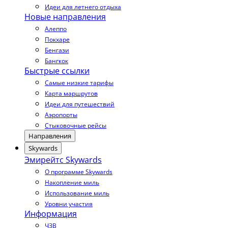
Идеи для летнего отдыха
Новые направления
Алеппо
Покхаре
Бенгази
Бангкок
Быстрые ссылки
Самые низкие тарифы
Карта маршрутов
Идеи для путешествий
Аэропорты
Стыковочные рейсы
Направления
Skywards
Эмирейтс Skywards
О программе Skywards
Накопление миль
Использование миль
Уровни участия
Информация
ЧЗВ