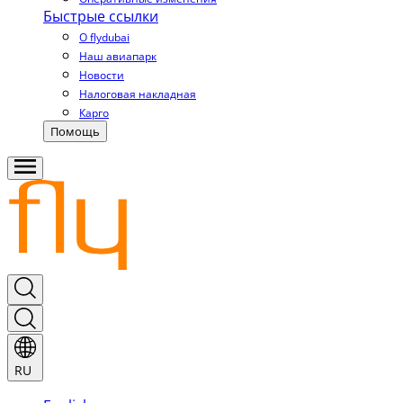
Быстрые ссылки
О flydubai
Наш авиапарк
Новости
Налоговая накладная
Карго
Помощь
RU