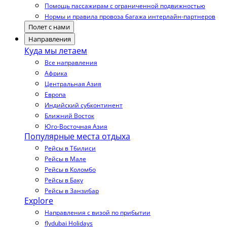
Помощь пассажирам с ограниченной подвижностью
Нормы и правила провоза багажа интерлайн-партнеров
Полет с нами
Направления
Куда мы летаем
Все направления
Африка
Центральная Азия
Европа
Индийский субконтинент
Ближний Восток
Юго-Восточная Азия
Популярные места отдыха
Рейсы в Тбилиси
Рейсы в Мале
Рейсы в Коломбо
Рейсы в Баку
Рейсы в Занзибар
Explore
Направления с визой по прибытии
flydubai Holidays