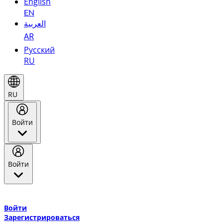
English
EN
العربية
AR
Русский
RU
RU
Войти
Войти
Добро пожаловать в Эмирейтс Skywards, программу лояльнос
авиакомпании Эмирейтс и теперь flydubai.
Войти
Зарегистрироваться