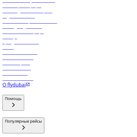
Экологическая устойчивость
Онлайн-регистрация
Часто задаваемые вопросы
Отдел снабжения
Реклама на бортовой системе
Логин для турагентов
Самые низкие тарифы
Holidays
Аренда автомобиля
Отели
Работа в компании
Рейсы в Тбилиси
Рейсы в Эр-Рияд
Рейсы в Маскат
Рейсы в Мале
Рейсы в Коломбо
О flydubai
Помощь
Популярные рейсы