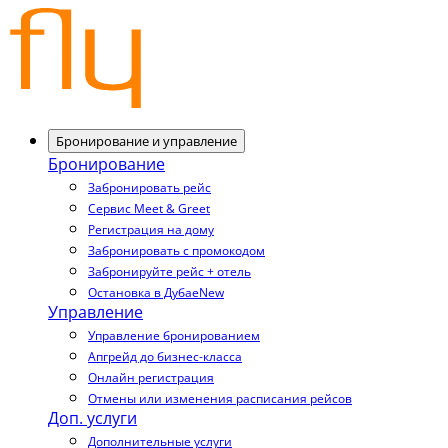
Бронирование и управление
Бронирование
Забронировать рейс
Сервис Meet & Greet
Регистрация на дому
Забронировать с промокодом
Забронируйте рейс + отель
Остановка в Дубае
New
Управление
Управление бронированием
Апгрейд до бизнес-класса
Онлайн регистрация
Отмены или изменения расписания рейсов
Доп. услуги
Дополнительные услуги