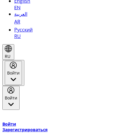
English
EN
العربية
AR
Русский
RU
RU
Войти
Войти
Добро пожаловать в Эмирейтс Skywards, программу лояльнос
авиакомпании Эмирейтс и теперь flydubai.
Войти
Зарегистрироваться