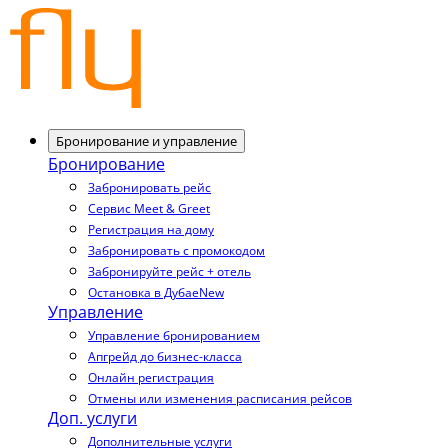
Бронирование и управление
Бронирование
Забронировать рейс
Сервис Meet & Greet
Регистрация на дому
Забронировать с промокодом
Забронируйте рейс + отель
Остановка в Дубае
New
Управление
Управление бронированием
Апгрейд до бизнес-класса
Онлайн регистрация
Отмены или изменения расписания рейсов
Доп. услуги
Дополнительные услуги