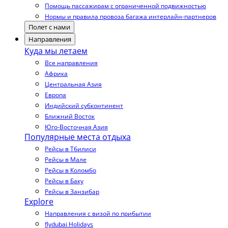
Помощь пассажирам с ограниченной подвижностью
Нормы и правила провоза багажа интерлайн-партнеров
Полет с нами
Направления
Куда мы летаем
Все направления
Африка
Центральная Азия
Европа
Индийский субконтинент
Ближний Восток
Юго-Восточная Азия
Популярные места отдыха
Рейсы в Тбилиси
Рейсы в Мале
Рейсы в Коломбо
Рейсы в Баку
Рейсы в Занзибар
Explore
Направления с визой по прибытии
flydubai Holidays