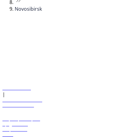
Novosibirsk
© flydubai 2026. Все права защищены.
Наша политика
|
Условия и положения
+971 600 54 44 45
Забронировать рейс
Предложения
Направления
Багаж