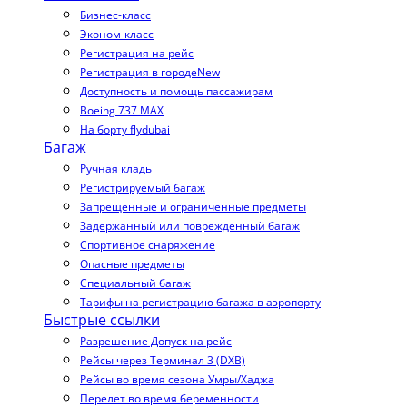
Бизнес-класс
Эконом-класс
Регистрация на рейс
Регистрация в городе
New
Доступность и помощь пассажирам
Boeing 737 MAX
На борту flydubai
Багаж
Ручная кладь
Регистрируемый багаж
Запрещенные и ограниченные предметы
Задержанный или поврежденный багаж
Спортивное снаряжение
Опасные предметы
Специальный багаж
Тарифы на регистрацию багажа в аэропорту
Быстрые ссылки
Разрешение Допуск на рейс
Рейсы через Терминал 3 (DXB)
Рейсы во время сезона Умры/Хаджа
Перелет во время беременности