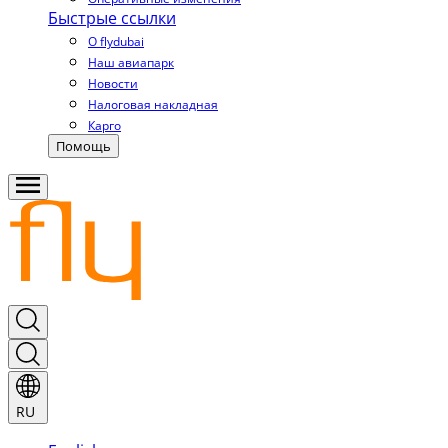
Быстрые ссылки
О flydubai
Наш авиапарк
Новости
Налоговая накладная
Карго
Помощь
RU