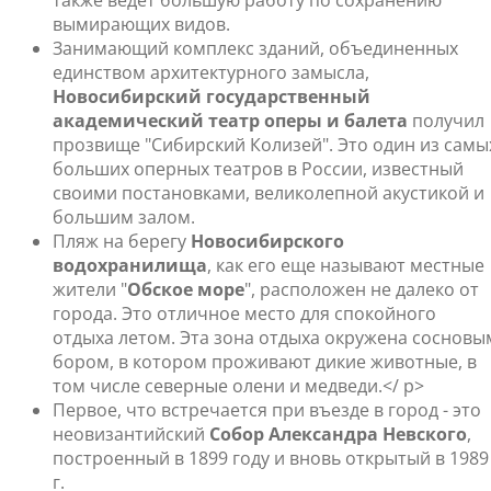
также ведет большую работу по сохранению
вымирающих видов.
Занимающий комплекс зданий, объединенных
единством архитектурного замысла,
Новосибирский государственный
академический театр оперы и балета
получил
прозвище "Сибирский Колизей". Это один из самы
больших оперных театров в России, известный
своими постановками, великолепной акустикой и
большим залом.
Пляж на берегу
Новосибирского
водохранилища
, как его еще называют местные
жители "
Обское море
", расположен не далеко от
города. Это отличное место для спокойного
отдыха летом. Эта зона отдыха окружена сосновы
бором, в котором проживают дикие животные, в
том числе северные олени и медведи.</ p>
Первое, что встречается при въезде в город - это
неовизантийский
Собор Александра Невского
,
построенный в 1899 году и вновь открытый в 1989
г.