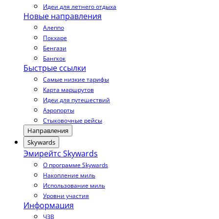
Идеи для летнего отдыха
Новые направления
Алеппо
Покхаре
Бенгази
Бангкок
Быстрые ссылки
Самые низкие тарифы
Карта маршрутов
Идеи для путешествий
Аэропорты
Стыковочные рейсы
Направления
Skywards
Эмирейтс Skywards
О программе Skywards
Накопление миль
Использование миль
Уровни участия
Информация
ЧЗВ