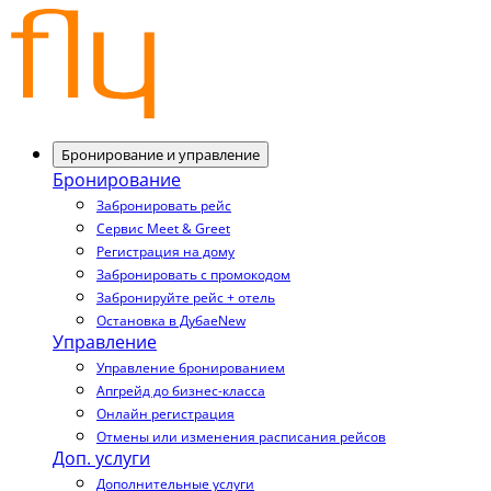
Бронирование и управление
Бронирование
Забронировать рейс
Сервис Meet & Greet
Регистрация на дому
Забронировать с промокодом
Забронируйте рейс + отель
Остановка в Дубае
New
Управление
Управление бронированием
Апгрейд до бизнес-класса
Онлайн регистрация
Отмены или изменения расписания рейсов
Доп. услуги
Дополнительные услуги