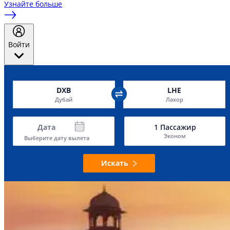
Узнайте больше
Войти
DXB
LHE
Дубай
Лахор
Дата
1
Пассажир
Эконом
Выберите дату вылета
Искать