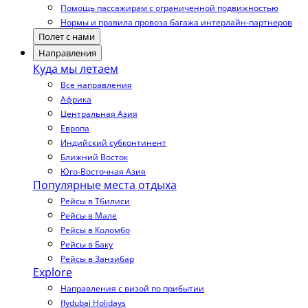
Помощь пассажирам с ограниченной подвижностью
Нормы и правила провоза багажа интерлайн-партнеров
Полет с нами
Направления
Куда мы летаем
Все направления
Африка
Центральная Азия
Европа
Индийский субконтинент
Ближний Восток
Юго-Восточная Азия
Популярные места отдыха
Рейсы в Тбилиси
Рейсы в Мале
Рейсы в Коломбо
Рейсы в Баку
Рейсы в Занзибар
Explore
Направления с визой по прибытии
flydubai Holidays