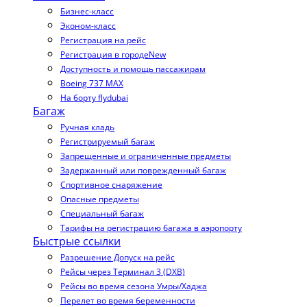
Бизнес-класс
Эконом-класс
Регистрация на рейс
Регистрация в городе
New
Доступность и помощь пассажирам
Boeing 737 MAX
На борту flydubai
Багаж
Ручная кладь
Регистрируемый багаж
Запрещенные и ограниченные предметы
Задержанный или поврежденный багаж
Спортивное снаряжение
Опасные предметы
Специальный багаж
Тарифы на регистрацию багажа в аэропорту
Быстрые ссылки
Разрешение Допуск на рейс
Рейсы через Терминал 3 (DXB)
Рейсы во время сезона Умры/Хаджа
Перелет во время беременности