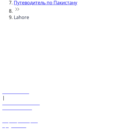
Путеводитель по Пакистану
Lahore
© flydubai 2026. Все права защищены.
Наша политика
|
Условия и положения
+971 600 54 44 45
Забронировать рейс
Предложения