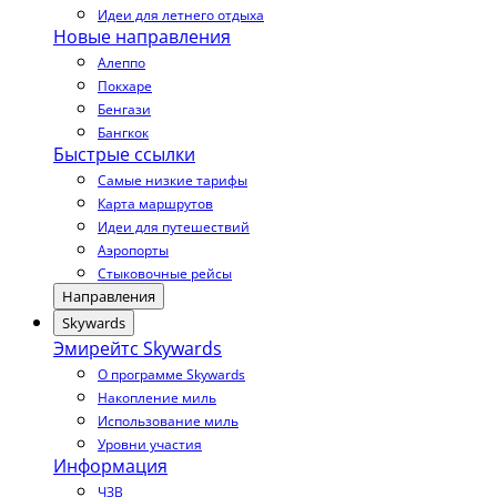
Идеи для летнего отдыха
Новые направления
Алеппо
Покхаре
Бенгази
Бангкок
Быстрые ссылки
Самые низкие тарифы
Карта маршрутов
Идеи для путешествий
Аэропорты
Стыковочные рейсы
Направления
Skywards
Эмирейтс Skywards
О программе Skywards
Накопление миль
Использование миль
Уровни участия
Информация
ЧЗВ