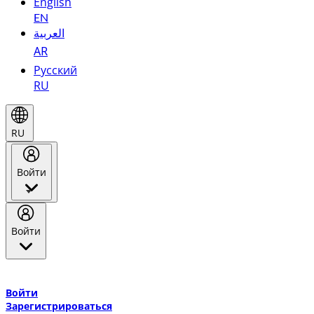
English
EN
العربية
AR
Русский
RU
RU
Войти
Войти
Добро пожаловать в Эмирейтс Skywards, программу лояльнос
авиакомпании Эмирейтс и теперь flydubai.
Войти
Зарегистрироваться