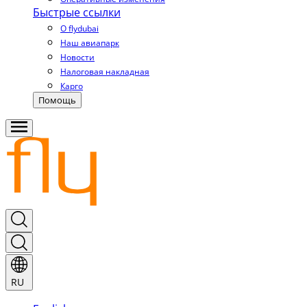
Быстрые ссылки
О flydubai
Наш авиапарк
Новости
Налоговая накладная
Карго
Помощь
RU