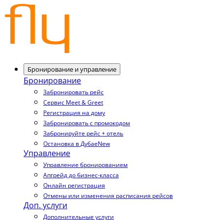
Бронирование и управление
Бронирование
Забронировать рейс
Сервис Meet & Greet
Регистрация на дому
Забронировать с промокодом
Забронируйте рейс + отель
Остановка в Дубае
New
Управление
Управление бронированием
Апгрейд до бизнес-класса
Онлайн регистрация
Отмены или изменения расписания рейсов
Доп. услуги
Дополнительные услуги