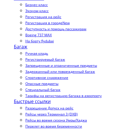
Бизнес-класс
Эконом-класс
Регистрация на рейс
Регистрация в городе
New
Доступность и помощь пассажирам
Boeing 737 MAX
На борту flydubai
Багаж
Ручная кладь
Регистрируемый багаж
Запрещенные и ограниченные предметы
Задержанный или поврежденный багаж
Спортивное снаряжение
Опасные предметы
Специальный багаж
Тарифы на регистрацию багажа в аэропорту
Быстрые ссылки
Разрешение Допуск на рейс
Рейсы через Терминал 3 (DXB)
Рейсы во время сезона Умры/Хаджа
Перелет во время беременности