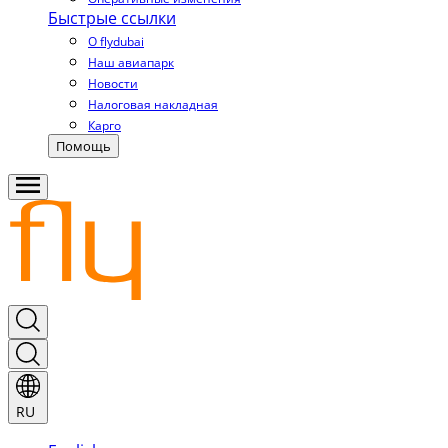
Быстрые ссылки
О flydubai
Наш авиапарк
Новости
Налоговая накладная
Карго
Помощь
RU