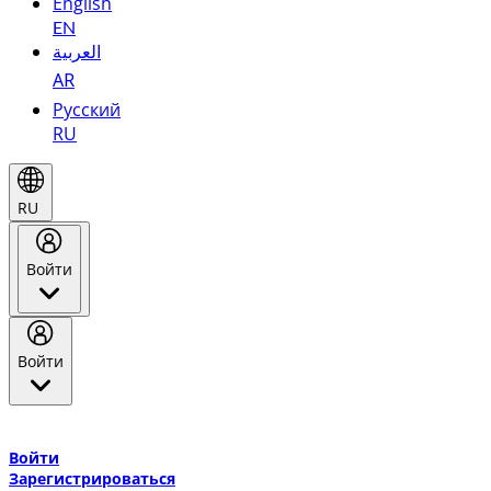
English
EN
العربية
AR
Русский
RU
RU
Войти
Войти
Добро пожаловать в Эмирейтс Skywards, программу лояльнос
авиакомпании Эмирейтс и теперь flydubai.
Войти
Зарегистрироваться