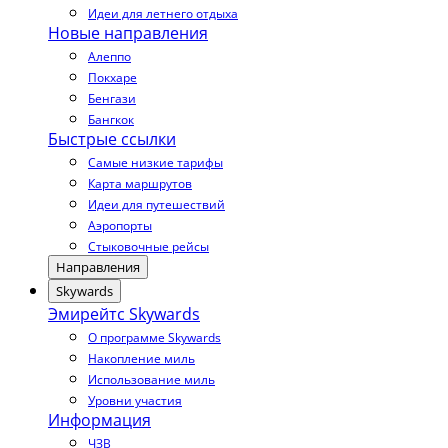
Идеи для летнего отдыха
Новые направления
Алеппо
Покхаре
Бенгази
Бангкок
Быстрые ссылки
Самые низкие тарифы
Карта маршрутов
Идеи для путешествий
Аэропорты
Стыковочные рейсы
Направления
Skywards
Эмирейтс Skywards
О программе Skywards
Накопление миль
Использование миль
Уровни участия
Информация
ЧЗВ