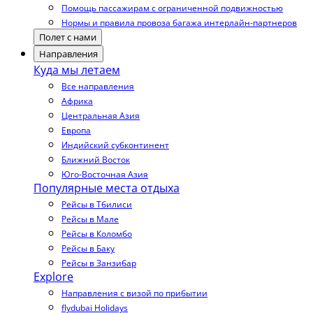
Помощь пассажирам с ограниченной подвижностью
Нормы и правила провоза багажа интерлайн-партнеров
Полет с нами
Направления
Куда мы летаем
Все направления
Африка
Центральная Азия
Европа
Индийский субконтинент
Ближний Восток
Юго-Восточная Азия
Популярные места отдыха
Рейсы в Тбилиси
Рейсы в Мале
Рейсы в Коломбо
Рейсы в Баку
Рейсы в Занзибар
Explore
Направления с визой по прибытии
flydubai Holidays