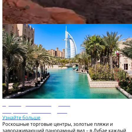
украшенный изысканным исламским геометрическим
орнаментом и витражами из цветного стекла.
Путеводитель по ОАЭ
Путеводитель по Дубаю
Откройте для себя Дубай
Узнайте больше
Роскошные торговые центры, золотые пляжи и
завораживающий панорамный вид – в Дубае каждый