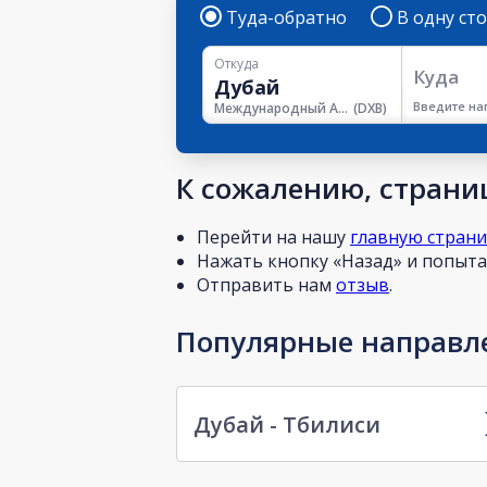
Туда-обратно
В одну ст
Откуда
Куда
Введите на
Международный Аэропорт Дубая
(
DXB
)
К сожалению, страниц
Перейти на нашу
главную стран
Нажать кнопку «Назад» и попытат
Отправить нам
отзыв
.
Популярные направле
Дубай - Тбилиси