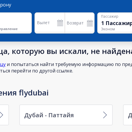
орону
Пассажир
1
Пассажи
Вылет
Возврат
правление
Эконом
а, которую вы искали, не найден
ицу
и попытаться найти требуемую информацию по пред
ься перейти по другой ссылке.
ния flydubai
Дубай - Паттайя
Д