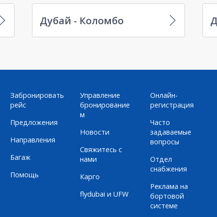
Дубай - Коломбо
Д
Забронировать
Управление
Онлайн-
рейс
бронирование
регистрация
м
Предложения
Часто
Новости
задаваемые
Направления
вопросы
Свяжитесь с
Багаж
нами
Отдел
снабжения
Помощь
Карго
Реклама на
flydubai и UFW
бортовой
системе