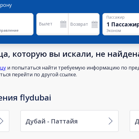
орону
Пассажир
1
Пассажи
Вылет
Возврат
правление
Эконом
а, которую вы искали, не найден
ицу
и попытаться найти требуемую информацию по пред
ься перейти по другой ссылке.
ния flydubai
Дубай - Паттайя
Д