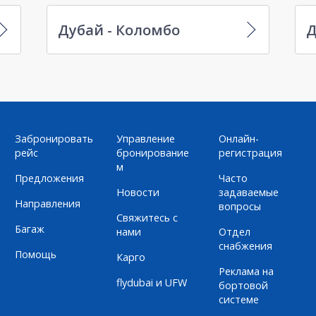
Дубай - Коломбо
Д
Забронировать
Управление
Онлайн-
рейс
бронирование
регистрация
м
Предложения
Часто
Новости
задаваемые
Направления
вопросы
Свяжитесь с
Багаж
нами
Отдел
снабжения
Помощь
Карго
Реклама на
flydubai и UFW
бортовой
системе