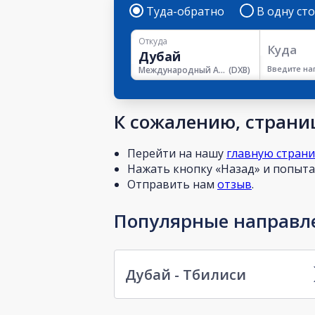
Туда-обратно
В одну ст
Откуда
Куда
Введите на
Международный Аэропорт Дубая
(
DXB
)
К сожалению, страниц
Перейти на нашу
главную стран
Нажать кнопку «Назад» и попытат
Отправить нам
отзыв
.
Популярные направле
Дубай - Тбилиси