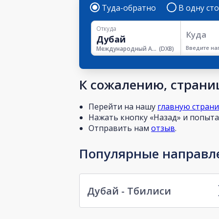
Туда-обратно
В одну ст
Откуда
Куда
Введите на
Международный Аэропорт Дубая
(
DXB
)
К сожалению, страниц
Перейти на нашу
главную стран
Нажать кнопку «Назад» и попытат
Отправить нам
отзыв
.
Популярные направле
Дубай - Тбилиси