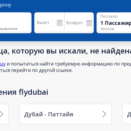
орону
Пассажир
1
Пассажи
Вылет
Возврат
правление
Эконом
а, которую вы искали, не найден
ицу
и попытаться найти требуемую информацию по пред
ься перейти по другой ссылке.
ния flydubai
Дубай - Паттайя
Д