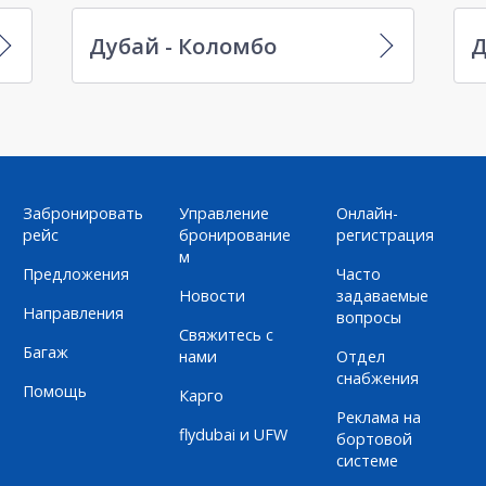
Дубай - Коломбо
Д
Забронировать
Управление
Онлайн-
рейс
бронирование
регистрация
м
Предложения
Часто
Новости
задаваемые
Направления
вопросы
Свяжитесь с
Багаж
нами
Отдел
снабжения
Помощь
Карго
Реклама на
flydubai и UFW
бортовой
системе