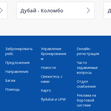
Дубай - Коломбо
Д
Забронировать
Управление
Онлайн-
рейс
бронирование
регистрация
м
Предложения
Часто
Новости
задаваемые
Направления
вопросы
Свяжитесь с
Багаж
нами
Отдел
снабжения
Помощь
Карго
Реклама на
flydubai и UFW
бортовой
системе