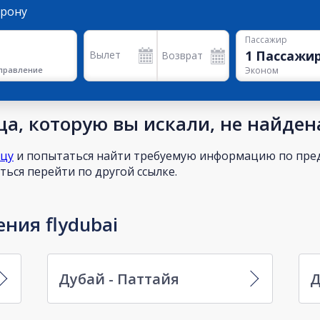
орону
Пассажир
1
Пассажи
Вылет
Возврат
правление
Эконом
а, которую вы искали, не найден
ицу
и попытаться найти требуемую информацию по пред
ься перейти по другой ссылке.
ния flydubai
Дубай - Паттайя
Д