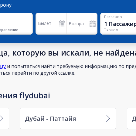
орону
Пассажир
1
Пассажи
Вылет
Возврат
правление
Эконом
а, которую вы искали, не найден
ицу
и попытаться найти требуемую информацию по пред
ься перейти по другой ссылке.
ния flydubai
Дубай - Паттайя
Д