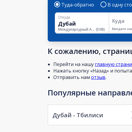
Туда-обратно
В одну ст
Откуда
Куда
Введите на
Международный Аэропорт Дубая
(
DXB
)
К сожалению, страниц
Перейти на нашу
главную стран
Нажать кнопку «Назад» и попытат
Отправить нам
отзыв
.
Популярные направле
Дубай - Тбилиси