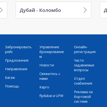
Дубай - Коломбо
Д
Забронировать
Управление
Онлайн-
рейс
бронирование
регистрация
м
Предложения
Часто
Новости
задаваемые
Направления
вопросы
Свяжитесь с
Багаж
нами
Отдел
снабжения
Помощь
Карго
Реклама на
flydubai и UFW
бортовой
системе