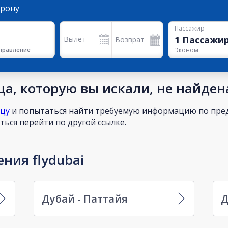
орону
Пассажир
1
Пассажи
Вылет
Возврат
правление
Эконом
а, которую вы искали, не найден
ицу
и попытаться найти требуемую информацию по пред
ься перейти по другой ссылке.
ния flydubai
Дубай - Паттайя
Д