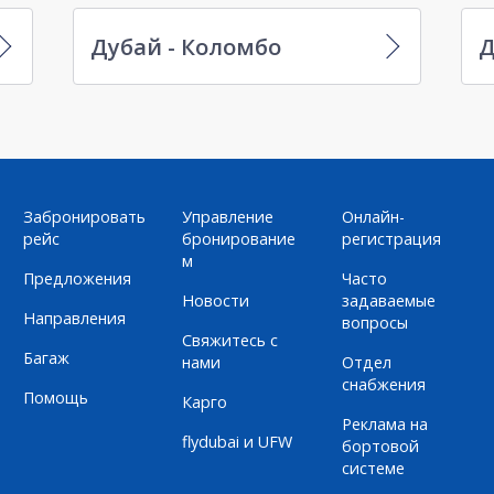
Дубай - Коломбо
Д
Забронировать
Управление
Онлайн-
рейс
бронирование
регистрация
м
Предложения
Часто
Новости
задаваемые
Направления
вопросы
Свяжитесь с
Багаж
нами
Отдел
снабжения
Помощь
Карго
Реклама на
flydubai и UFW
бортовой
системе