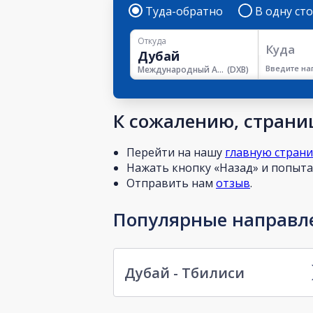
Туда-обратно
В одну ст
Откуда
Куда
Введите на
Международный Аэропорт Дубая
(
DXB
)
К сожалению, страниц
Перейти на нашу
главную стран
Нажать кнопку «Назад» и попытат
Отправить нам
отзыв
.
Популярные направле
Дубай - Тбилиси