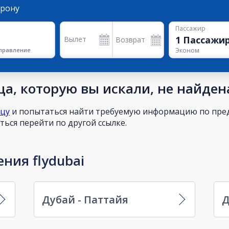
орону
Пассажир
1
Пассажи
Вылет
Возврат
правление
Эконом
а, которую вы искали, не найден
ицу
и попытаться найти требуемую информацию по пред
ься перейти по другой ссылке.
ния flydubai
Дубай - Паттайя
Д