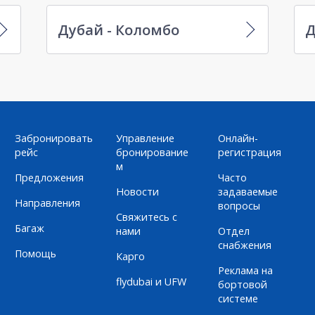
Дубай - Коломбо
Д
Забронировать
Управление
Онлайн-
рейс
бронирование
регистрация
м
Предложения
Часто
Новости
задаваемые
Направления
вопросы
Свяжитесь с
Багаж
нами
Отдел
снабжения
Помощь
Карго
Реклама на
flydubai и UFW
бортовой
системе