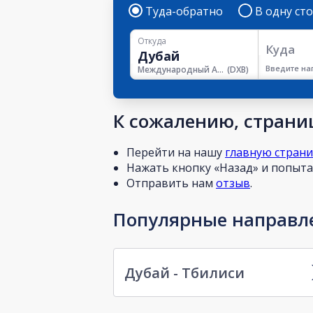
Туда-обратно
В одну ст
Откуда
Куда
Введите на
Международный Аэропорт Дубая
(
DXB
)
К сожалению, страниц
Перейти на нашу
главную стран
Нажать кнопку «Назад» и попытат
Отправить нам
отзыв
.
Популярные направле
Дубай - Тбилиси