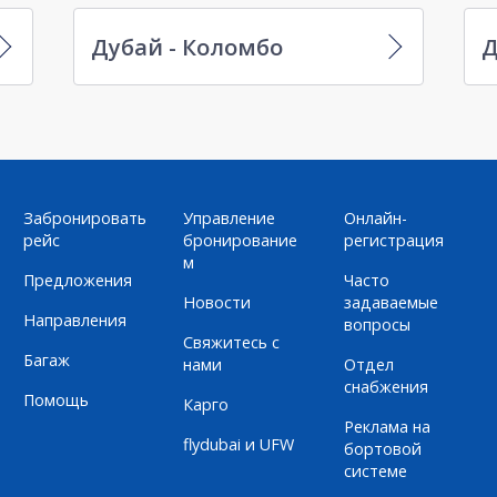
Дубай - Коломбо
Д
Забронировать
Управление
Онлайн-
рейс
бронирование
регистрация
м
Предложения
Часто
Новости
задаваемые
Направления
вопросы
Свяжитесь с
Багаж
нами
Отдел
снабжения
Помощь
Карго
Реклама на
flydubai и UFW
бортовой
системе