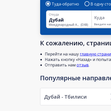
Туда-обратно
В одну ст
Откуда
Куда
Введите на
Международный Аэропорт Дубая
(
DXB
)
К сожалению, страниц
Перейти на нашу
главную стран
Нажать кнопку «Назад» и попытат
Отправить нам
отзыв
.
Популярные направле
Дубай - Тбилиси