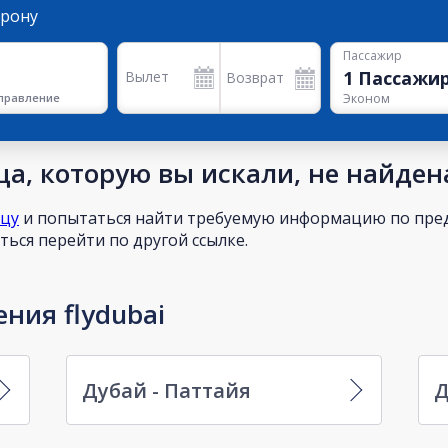
орону
Пассажир
1
Пассажи
Вылет
Возврат
правление
Эконом
а, которую вы искали, не найден
ицу
и попытаться найти требуемую информацию по пред
ься перейти по другой ссылке.
ния flydubai
Дубай - Паттайя
Д