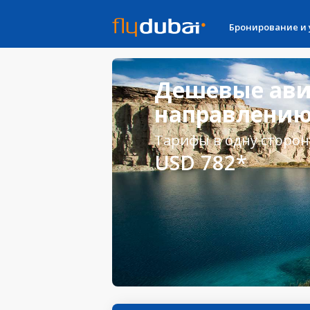
Бронирование и
Дешевые ави
направлению
Тарифы в одну сторон
USD 782*