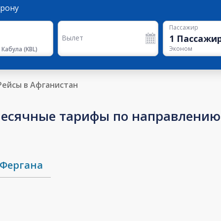
орону
Пассажир
1
Пассажи
Вылет
Эконом
 Кабула
(
KBL
)
Рейсы в Афганистан
есячные тарифы по направлению 
Фергана