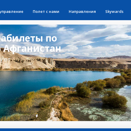
 управление
Полет с нами
Направления
Skywards
абилеты по
 Афганистан
у от