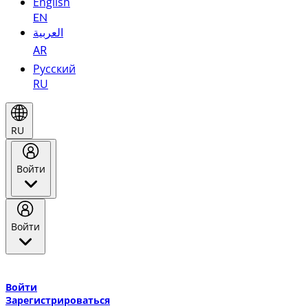
English
EN
العربية
AR
Русский
RU
RU
Войти
Войти
Добро пожаловать в Эмирейтс Skywards, программу лояльнос
авиакомпании Эмирейтс и теперь flydubai.
Войти
Зарегистрироваться