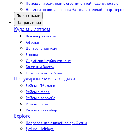
Помощь пассажирам с ограниченной подвижностью
Нормы и правила провоза багажа интерлайн-партнеров
Полет с нами
Направления
Куда мы летаем
Все направления
Африка
Центральная Азия
Европа
Индийский субконтинент
Ближний Восток
Юго-Восточная Азия
Популярные места отдыха
Рейсы в Тбилиси
Рейсы в Мале
Рейсы в Коломбо
Рейсы в Баку
Рейсы в Занзибар
Explore
Направления с визой по прибытии
flydubai Holidays