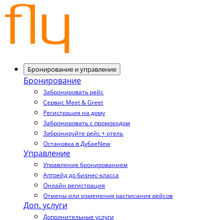
Бронирование и управление
Бронирование
Забронировать рейс
Сервис Meet & Greet
Регистрация на дому
Забронировать с промокодом
Забронируйте рейс + отель
Остановка в Дубае
New
Управление
Управление бронированием
Апгрейд до бизнес-класса
Онлайн регистрация
Отмены или изменения расписания рейсов
Доп. услуги
Дополнительные услуги