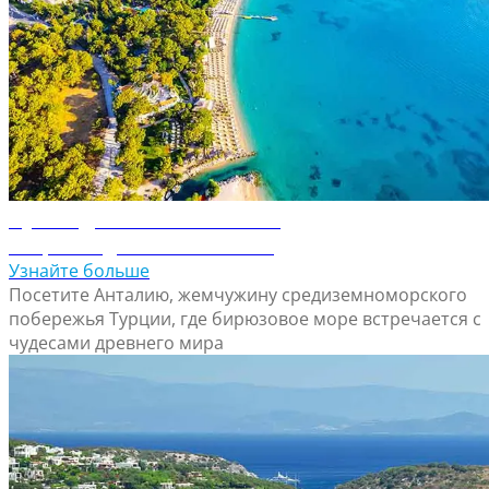
Путеводитель по Анталие
Откройте для себя Анталию
Узнайте больше
Посетите Анталию, жемчужину средиземноморского
побережья Турции, где бирюзовое море встречается с
чудесами древнего мира