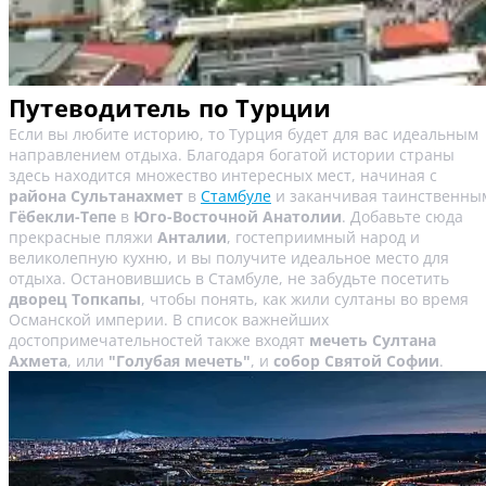
Путеводитель по Турции
Если вы любите историю, то Турция будет для вас идеальным
направлением отдыха. Благодаря богатой истории страны
здесь находится множество интересных мест, начиная с
района Сультанахмет
в
Стамбуле
и заканчивая таинственны
Гёбекли-Тепе
в
Юго-Восточной Анатолии
. Добавьте сюда
прекрасные пляжи
Анталии
, гостеприимный народ и
великолепную кухню, и вы получите идеальное место для
отдыха. Остановившись в Стамбуле, не забудьте посетить
дворец Топкапы
, чтобы понять, как жили султаны во время
Османской империи. В список важнейших
достопримечательностей также входят
мечеть Султана
Ахмета
, или
"Голубая мечеть"
, и
собор Святой Софии
.