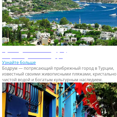
Путеводитель по Бодруму
Откройте для себя Бодрум
Узнайте больше
Бодрум — потрясающий прибрежный город в Турции,
известный своими живописными пляжами, кристально
чистой водой и богатым культурным наследием.