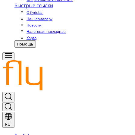
Быстрые ссылки
О flydubai
Наш авиапарк
Новости
Налоговая накладная
Карго
Помощь
RU