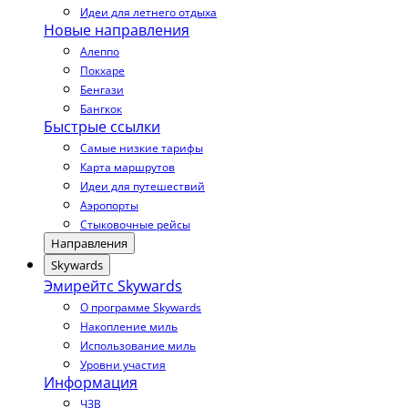
Идеи для летнего отдыха
Новые направления
Алеппо
Покхаре
Бенгази
Бангкок
Быстрые ссылки
Самые низкие тарифы
Карта маршрутов
Идеи для путешествий
Аэропорты
Стыковочные рейсы
Направления
Skywards
Эмирейтс Skywards
О программе Skywards
Накопление миль
Использование миль
Уровни участия
Информация
ЧЗВ