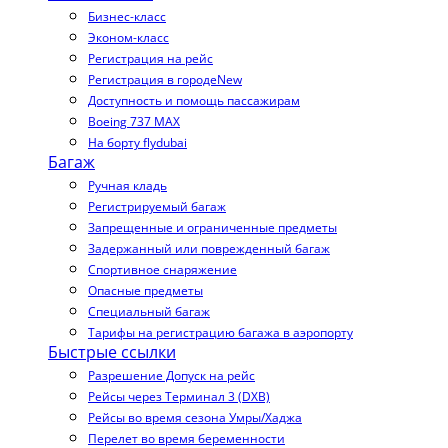
Бизнес-класс
Эконом-класс
Регистрация на рейс
Регистрация в городе
New
Доступность и помощь пассажирам
Boeing 737 MAX
На борту flydubai
Багаж
Ручная кладь
Регистрируемый багаж
Запрещенные и ограниченные предметы
Задержанный или поврежденный багаж
Спортивное снаряжение
Опасные предметы
Специальный багаж
Тарифы на регистрацию багажа в аэропорту
Быстрые ссылки
Разрешение Допуск на рейс
Рейсы через Терминал 3 (DXB)
Рейсы во время сезона Умры/Хаджа
Перелет во время беременности