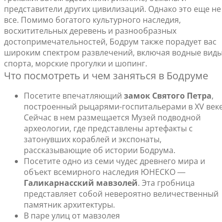
представители других цивилизаций. Однако это еще не
все. Помимо богатого культурного наследия,
восхитительных деревень и разнообразных
достопримечательностей, Бодрум также порадует вас
широким спектром развлечений, включая водные вид
спорта, морские прогулки и шопинг.
Что посмотреть и чем заняться в Бодруме
Посетите впечатляющий
замок Святого Петра
,
построенный рыцарями-госпитальерами в XV веке
Сейчас в нем размещается Музей подводной
археологии, где представлены артефакты с
затонувших кораблей и экспонаты,
рассказывающие об истории Бодрума.
Посетите одно из семи чудес древнего мира и
объект всемирного наследия ЮНЕСКО ―
Галикарнасский мавзолей
. Эта гробница
представляет собой невероятно величественный
памятник архитектуры.
В паре улиц от мавзолея