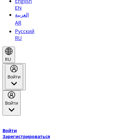
English
EN
العربية
AR
Русский
RU
RU
Войти
Войти
Добро пожаловать в Эмирейтс Skywards, программу лояльнос
авиакомпании Эмирейтс и теперь flydubai.
Войти
Зарегистрироваться