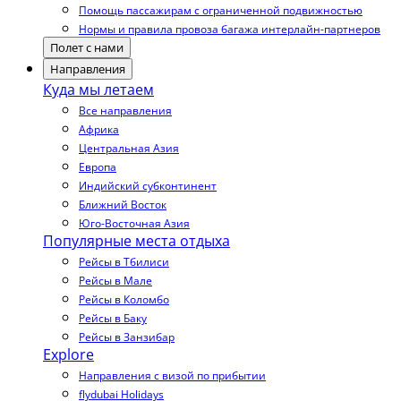
Помощь пассажирам с ограниченной подвижностью
Нормы и правила провоза багажа интерлайн-партнеров
Полет с нами
Направления
Куда мы летаем
Все направления
Африка
Центральная Азия
Европа
Индийский субконтинент
Ближний Восток
Юго-Восточная Азия
Популярные места отдыха
Рейсы в Тбилиси
Рейсы в Мале
Рейсы в Коломбо
Рейсы в Баку
Рейсы в Занзибар
Explore
Направления с визой по прибытии
flydubai Holidays