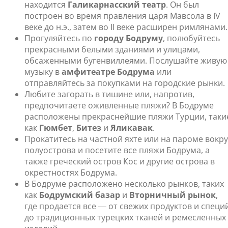
находится
Галикарнасский театр
. Он был
построен во время правления царя Мавсола в IV
веке до н.э., затем во II веке расширен римлянами.
Прогуляйтесь по
городу Бодруму
, полюбуйтесь
прекрасными белыми зданиями и улицами,
обсаженными бугенвиллеями. Послушайте живую
музыку в
амфитеатре Бодрума
или
отправляйтесь за покупками на городские рынки.
Любите загорать в тишине или, напротив,
предпочитаете оживленные пляжи? В Бодруме
расположены прекраснейшие пляжи Турции, таки
как
Гюмбет
,
Битез
и
Яликавак
.
Прокатитесь на частной яхте или на пароме вокру
полуострова и посетите все пляжи Бодрума, а
также греческий остров Кос и другие острова в
окрестностях Бодрума.
В Бодруме расположено несколько рынков, таких
как
Бодрумский базар
и
Вторничный рынок
,
где продается все ― от свежих продуктов и специ
до традиционных турецких тканей и ремесленных