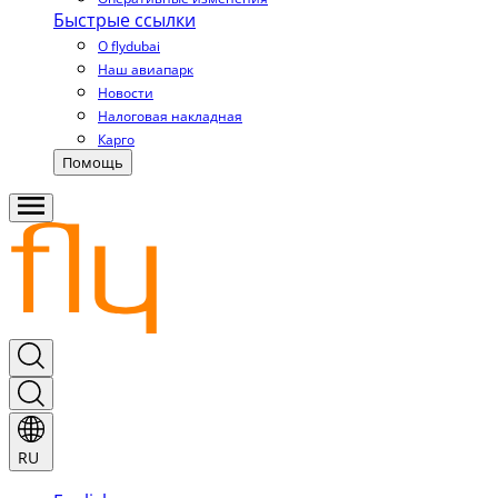
Быстрые ссылки
О flydubai
Наш авиапарк
Новости
Налоговая накладная
Карго
Помощь
RU