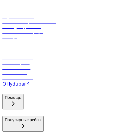
Экологическая устойчивость
Онлайн-регистрация
Часто задаваемые вопросы
Отдел снабжения
Реклама на бортовой системе
Логин для турагентов
Самые низкие тарифы
Holidays
Аренда автомобиля
Отели
Работа в компании
Рейсы в Тбилиси
Рейсы в Эр-Рияд
Рейсы в Маскат
Рейсы в Мале
Рейсы в Коломбо
О flydubai
Помощь
Популярные рейсы