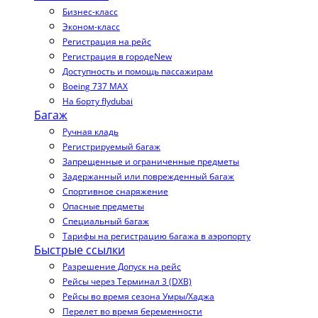
Бизнес-класс
Эконом-класс
Регистрация на рейс
Регистрация в городе
New
Доступность и помощь пассажирам
Boeing 737 MAX
На борту flydubai
Багаж
Ручная кладь
Регистрируемый багаж
Запрещенные и ограниченные предметы
Задержанный или поврежденный багаж
Спортивное снаряжение
Опасные предметы
Специальный багаж
Тарифы на регистрацию багажа в аэропорту
Быстрые ссылки
Разрешение Допуск на рейс
Рейсы через Терминал 3 (DXB)
Рейсы во время сезона Умры/Хаджа
Перелет во время беременности