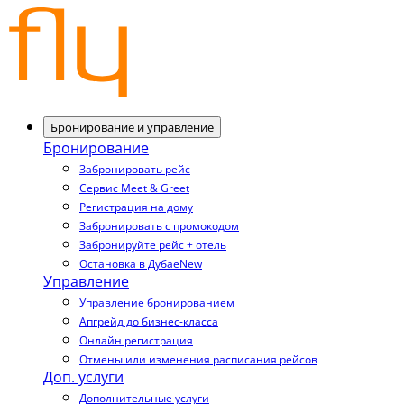
Бронирование и управление
Бронирование
Забронировать рейс
Сервис Meet & Greet
Регистрация на дому
Забронировать с промокодом
Забронируйте рейс + отель
Остановка в Дубае
New
Управление
Управление бронированием
Апгрейд до бизнес-класса
Онлайн регистрация
Отмены или изменения расписания рейсов
Доп. услуги
Дополнительные услуги