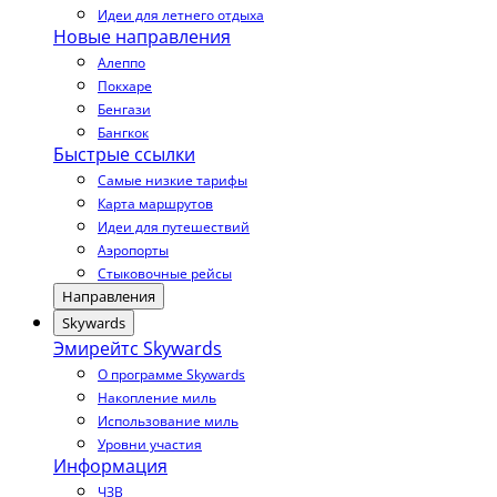
Идеи для летнего отдыха
Новые направления
Алеппо
Покхаре
Бенгази
Бангкок
Быстрые ссылки
Самые низкие тарифы
Карта маршрутов
Идеи для путешествий
Аэропорты
Стыковочные рейсы
Направления
Skywards
Эмирейтс Skywards
О программе Skywards
Накопление миль
Использование миль
Уровни участия
Информация
ЧЗВ