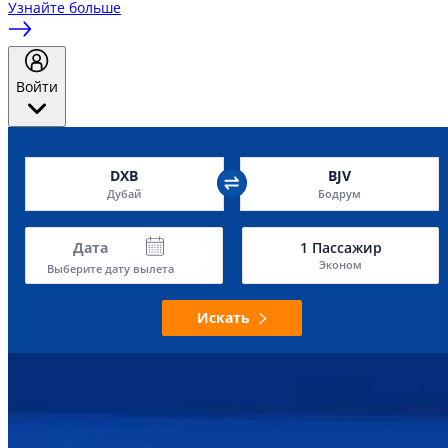
Узнайте больше
Войти
DXB
BJV
Дубай
Бодрум
Дата
1
Пассажир
Эконом
Выберите дату вылета
Искать