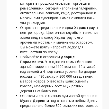
которые в прошлом населяли торговцы и
ремесленники, сегодня наполнены галереями,
антикварными лавками, кафе, ресторанами и
магазинами сувениров. Самая оживленная –
улица Смардан.
Отдохните среди зелени
парка Хераштрау
в
центре города. Цветочные клумбы и тенистые
аллеи ведут к озеру Хераштрау, с его
арочными мостами и маленьким островом.
Вы можете взять напрокат лодку для
путешествия по озеру.
Побывайте в огромном
дворце
Парламента
. Это одно из самых больших
зданий в мире: в нем 1100 комнат, 12 этажей
над землей и 4 подземных уровня. Во дворце
находится 480 люстр и 200 000 квадратных
метров ковров. У вас есть шанс оценить
красоту мраморных лестниц и резных
деревянных балконов.
Ознакомьтесь с жизнью румынской деревни в
Музее Деревни
под открытым небом. Здесь
представлено более 300 сельских построек со