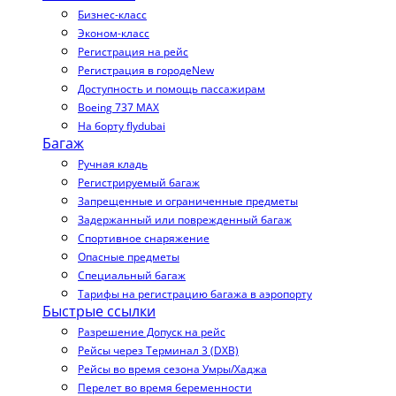
Бизнес-класс
Эконом-класс
Регистрация на рейс
Регистрация в городе
New
Доступность и помощь пассажирам
Boeing 737 MAX
На борту flydubai
Багаж
Ручная кладь
Регистрируемый багаж
Запрещенные и ограниченные предметы
Задержанный или поврежденный багаж
Спортивное снаряжение
Опасные предметы
Специальный багаж
Тарифы на регистрацию багажа в аэропорту
Быстрые ссылки
Разрешение Допуск на рейс
Рейсы через Терминал 3 (DXB)
Рейсы во время сезона Умры/Хаджа
Перелет во время беременности