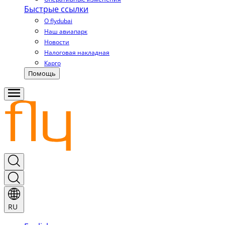
Быстрые ссылки
О flydubai
Наш авиапарк
Новости
Налоговая накладная
Карго
Помощь
RU