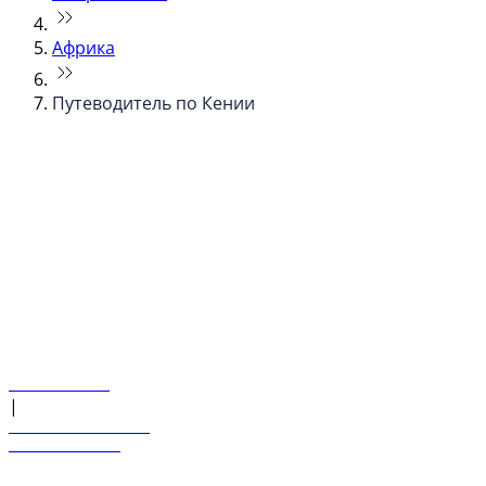
Африка
Путеводитель по Кении
© flydubai 2026. Все права защищены.
Наша политика
|
Условия и положения
+971 600 54 44 45