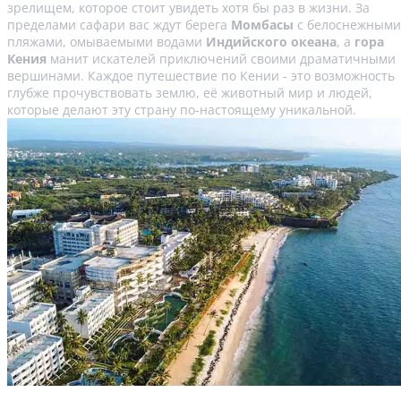
зрелищем, которое стоит увидеть хотя бы раз в жизни. За
пределами сафари вас ждут берега
Момбасы
с белоснежными
пляжами, омываемыми водами
Индийского океана
, а
гора
Кения
манит искателей приключений своими драматичными
вершинами. Каждое путешествие по Кении - это возможность
глубже прочувствовать землю, её животный мир и людей,
которые делают эту страну по-настоящему уникальной.
Путеводитель по Момбасе