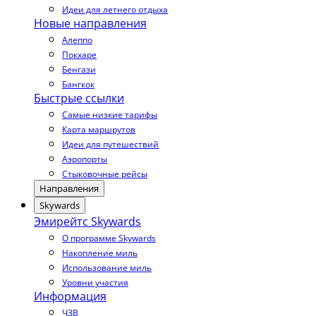
Идеи для летнего отдыха
Новые направления
Алеппо
Покхаре
Бенгази
Бангкок
Быстрые ссылки
Самые низкие тарифы
Карта маршрутов
Идеи для путешествий
Аэропорты
Стыковочные рейсы
Направления
Skywards
Эмирейтс Skywards
О программе Skywards
Накопление миль
Использование миль
Уровни участия
Информация
ЧЗВ