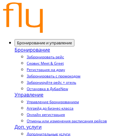
Бронирование и управление
Бронирование
Забронировать рейс
Сервис Meet & Greet
Регистрация на дому
Забронировать с промокодом
Забронируйте рейс + отель
Остановка в Дубае
New
Управление
Управление бронированием
Апгрейд до бизнес-класса
Онлайн регистрация
Отмены или изменения расписания рейсов
Доп. услуги
Дополнительные услуги