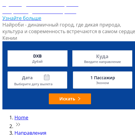
Путеводитель по Найроби
Откройте для себя Найроби
Узнайте больше
Найроби - динамичный город, где дикая природа,
культура и современность встречаются в самом сердц
Кении
Куда
DXB
Дубай
Введите направление
Дата
1
Пассажир
Эконом
Выберите дату вылета
Искать
Home
Направления