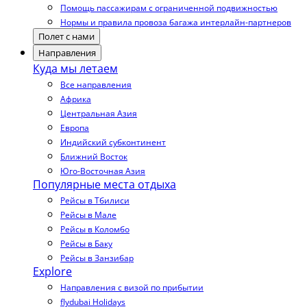
Помощь пассажирам с ограниченной подвижностью
Нормы и правила провоза багажа интерлайн-партнеров
Полет с нами
Направления
Куда мы летаем
Все направления
Африка
Центральная Азия
Европа
Индийский субконтинент
Ближний Восток
Юго-Восточная Азия
Популярные места отдыха
Рейсы в Тбилиси
Рейсы в Мале
Рейсы в Коломбо
Рейсы в Баку
Рейсы в Занзибар
Explore
Направления с визой по прибытии
flydubai Holidays