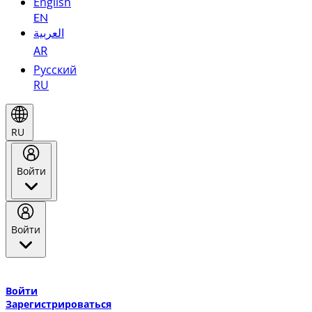
English
EN
العربية
AR
Русский
RU
RU
Войти
Войти
Добро пожаловать в Эмирейтс Skywards, программу лояльнос
авиакомпании Эмирейтс и теперь flydubai.
Войти
Зарегистрироваться