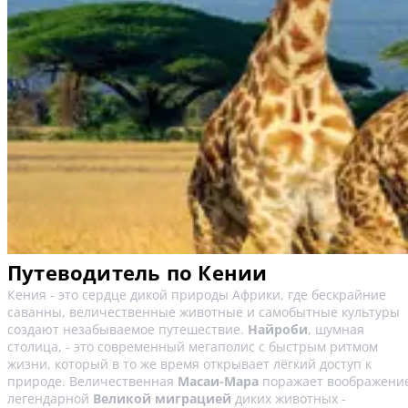
Путеводитель по Кении
Кения - это сердце дикой природы Африки, где бескрайние
саванны, величественные животные и самобытные культуры
создают незабываемое путешествие.
Найроби
, шумная
столица, - это современный мегаполис с быстрым ритмом
жизни, который в то же время открывает лёгкий доступ к
природе. Величественная
Масаи-Мара
поражает воображени
легендарной
Великой миграцией
диких животных -