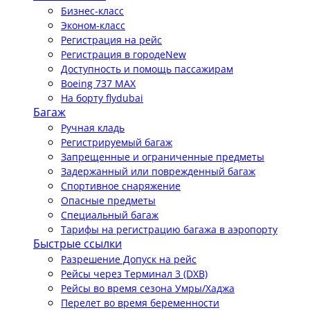
Бизнес-класс
Эконом-класс
Регистрация на рейс
Регистрация в городе
New
Доступность и помощь пассажирам
Boeing 737 MAX
На борту flydubai
Багаж
Ручная кладь
Регистрируемый багаж
Запрещенные и ограниченные предметы
Задержанный или поврежденный багаж
Спортивное снаряжение
Опасные предметы
Специальный багаж
Тарифы на регистрацию багажа в аэропорту
Быстрые ссылки
Разрешение Допуск на рейс
Рейсы через Терминал 3 (DXB)
Рейсы во время сезона Умры/Хаджа
Перелет во время беременности