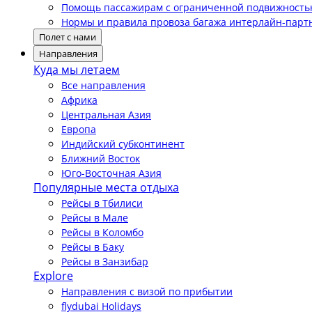
Помощь пассажирам с ограниченной подвижност
Нормы и правила провоза багажа интерлайн-парт
Полет с нами
Направления
Куда мы летаем
Все направления
Африка
Центральная Азия
Европа
Индийский субконтинент
Ближний Восток
Юго-Восточная Азия
Популярные места отдыха
Рейсы в Тбилиси
Рейсы в Мале
Рейсы в Коломбо
Рейсы в Баку
Рейсы в Занзибар
Explore
Направления с визой по прибытии
flydubai Holidays