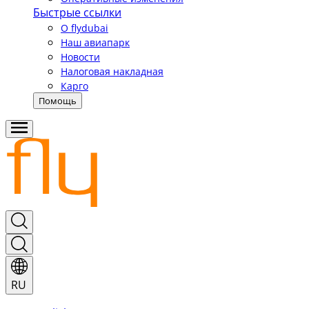
Быстрые ссылки
О flydubai
Наш авиапарк
Новости
Налоговая накладная
Карго
Помощь
RU