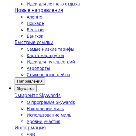
Идеи для летнего отдыха
Новые направления
Алеппо
Покхаре
Бенгази
Бангкок
Быстрые ссылки
Самые низкие тарифы
Карта маршрутов
Идеи для путешествий
Аэропорты
Стыковочные рейсы
Направления
Skywards
Эмирейтс Skywards
О программе Skywards
Накопление миль
Использование миль
Уровни участия
Информация
ЧЗВ