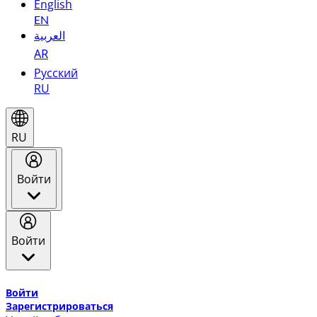
English
EN
العربية
AR
Русский
RU
RU
Войти
Войти
Добро пожаловать в Эмирейтс Skywards, программу лоя
Войти
Зарегистрироваться