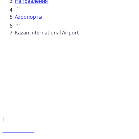
Направления
Аэропорты
Kazan International Airport
© flydubai 2026. Все права защищены.
Наша политика
|
Условия и положения
+971 600 54 44 45