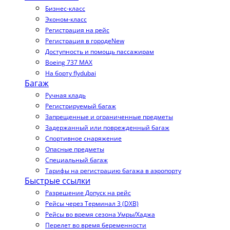
Бизнес-класс
Эконом-класс
Регистрация на рейс
Регистрация в городе
New
Доступность и помощь пассажирам
Boeing 737 MAX
На борту flydubai
Багаж
Ручная кладь
Регистрируемый багаж
Запрещенные и ограниченные предметы
Задержанный или поврежденный багаж
Спортивное снаряжение
Опасные предметы
Специальный багаж
Тарифы на регистрацию багажа в аэропорту
Быстрые ссылки
Разрешение Допуск на рейс
Рейсы через Терминал 3 (DXB)
Рейсы во время сезона Умры/Хаджа
Перелет во время беременности