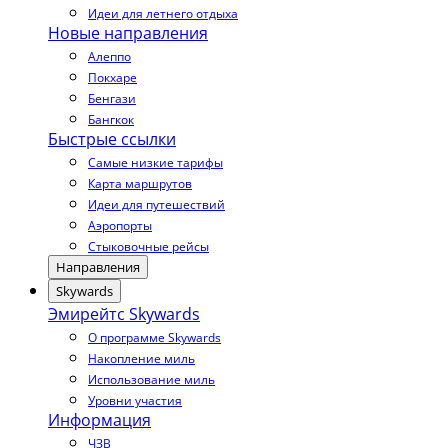
Идеи для летнего отдыха
Новые направления
Алеппо
Покхаре
Бенгази
Бангкок
Быстрые ссылки
Самые низкие тарифы
Карта маршрутов
Идеи для путешествий
Аэропорты
Стыковочные рейсы
Направления
Skywards
Эмирейтс Skywards
О программе Skywards
Накопление миль
Использование миль
Уровни участия
Информация
ЧЗВ