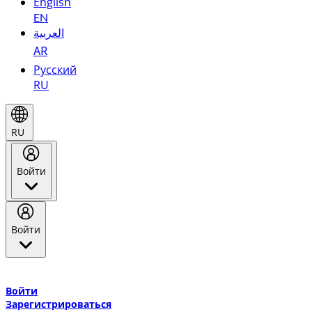
English
EN
العربية
AR
Русский
RU
RU
Войти
Войти
Добро пожаловать в Эмирейтс Skywards, программу лояльнос
авиакомпании Эмирейтс и теперь flydubai.
Войти
Зарегистрироваться