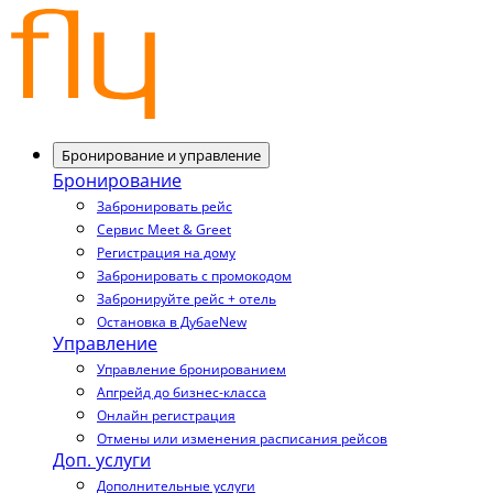
Бронирование и управление
Бронирование
Забронировать рейс
Сервис Meet & Greet
Регистрация на дому
Забронировать с промокодом
Забронируйте рейс + отель
Остановка в Дубае
New
Управление
Управление бронированием
Апгрейд до бизнес-класса
Онлайн регистрация
Отмены или изменения расписания рейсов
Доп. услуги
Дополнительные услуги