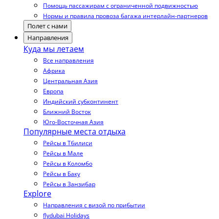
Помощь пассажирам с ограниченной подвижностью
Нормы и правила провоза багажа интерлайн-партнеров
Полет с нами
Направления
Куда мы летаем
Все направления
Африка
Центральная Азия
Европа
Индийский субконтинент
Ближний Восток
Юго-Восточная Азия
Популярные места отдыха
Рейсы в Тбилиси
Рейсы в Мале
Рейсы в Коломбо
Рейсы в Баку
Рейсы в Занзибар
Explore
Направления с визой по прибытии
flydubai Holidays