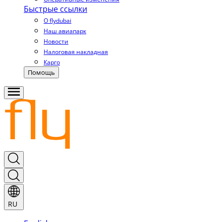
Быстрые ссылки
О flydubai
Наш авиапарк
Новости
Налоговая накладная
Карго
Помощь
RU