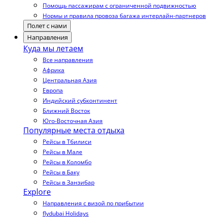
Помощь пассажирам с ограниченной подвижностью
Нормы и правила провоза багажа интерлайн-партнеров
Полет с нами
Направления
Куда мы летаем
Все направления
Африка
Центральная Азия
Европа
Индийский субконтинент
Ближний Восток
Юго-Восточная Азия
Популярные места отдыха
Рейсы в Тбилиси
Рейсы в Мале
Рейсы в Коломбо
Рейсы в Баку
Рейсы в Занзибар
Explore
Направления с визой по прибытии
flydubai Holidays