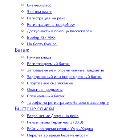
Бизнес-класс
Эконом-класс
Регистрация на рейс
Регистрация в городе
New
Доступность и помощь пассажирам
Boeing 737 MAX
На борту flydubai
Багаж
Ручная кладь
Регистрируемый багаж
Запрещенные и ограниченные предметы
Задержанный или поврежденный багаж
Спортивное снаряжение
Опасные предметы
Специальный багаж
Тарифы на регистрацию багажа в аэропорту
Быстрые ссылки
Разрешение Допуск на рейс
Рейсы через Терминал 3 (DXB)
Рейсы во время сезона Умры/Хаджа
Перелет во время беременности