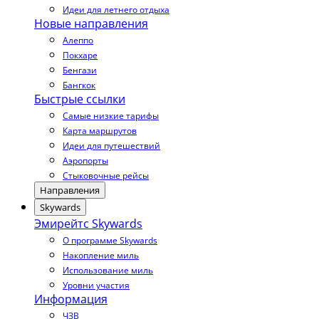
Идеи для летнего отдыха
Новые направления
Алеппо
Покхаре
Бенгази
Бангкок
Быстрые ссылки
Самые низкие тарифы
Карта маршрутов
Идеи для путешествий
Аэропорты
Стыковочные рейсы
Направления
Skywards
Эмирейтс Skywards
О программе Skywards
Накопление миль
Использование миль
Уровни участия
Информация
ЧЗВ