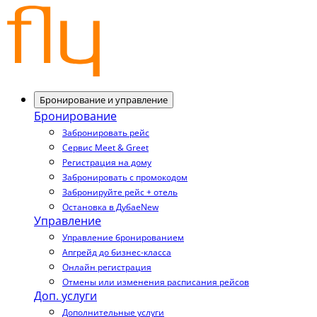
Бронирование и управление
Бронирование
Забронировать рейс
Сервис Meet & Greet
Регистрация на дому
Забронировать с промокодом
Забронируйте рейс + отель
Остановка в Дубае
New
Управление
Управление бронированием
Апгрейд до бизнес-класса
Онлайн регистрация
Отмены или изменения расписания рейсов
Доп. услуги
Дополнительные услуги