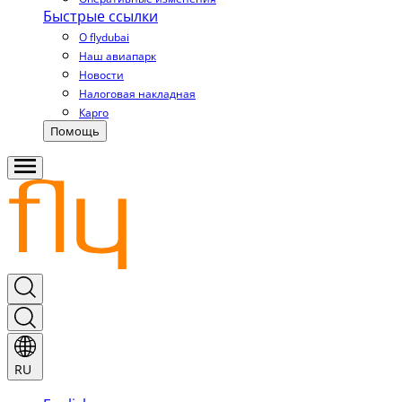
Быстрые ссылки
О flydubai
Наш авиапарк
Новости
Налоговая накладная
Карго
Помощь
RU