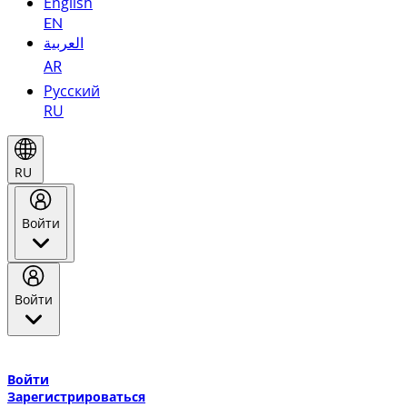
English
EN
العربية
AR
Русский
RU
RU
Войти
Войти
Добро пожаловать в Эмирейтс Skywards, программу лояльнос
авиакомпании Эмирейтс и теперь flydubai.
Войти
Зарегистрироваться