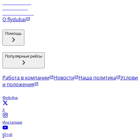
Рейсы в Маскат
Рейсы в Мале
Рейсы в Коломбо
О flydubai
Помощь
Популярные рейсы
Работа в компании
Новости
Наша политика
Услови
и положения
Фейсбук
X
Инстаграм
Ютуб