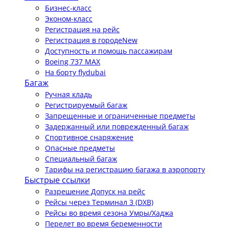
Бизнес-класс
Эконом-класс
Регистрация на рейс
Регистрация в городе
New
Доступность и помощь пассажирам
Boeing 737 MAX
На борту flydubai
Багаж
Ручная кладь
Регистрируемый багаж
Запрещенные и ограниченные предметы
Задержанный или поврежденный багаж
Спортивное снаряжение
Опасные предметы
Специальный багаж
Тарифы на регистрацию багажа в аэропорту
Быстрые ссылки
Разрешение Допуск на рейс
Рейсы через Терминал 3 (DXB)
Рейсы во время сезона Умры/Хаджа
Перелет во время беременности