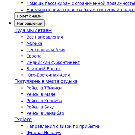
Помощь пассажирам с ограниченной подвижност
Нормы и правила провоза багажа интерлайн-парт
Полет с нами
Направления
Куда мы летаем
Все направления
Африка
Центральная Азия
Европа
Индийский субконтинент
Ближний Восток
Юго-Восточная Азия
Популярные места отдыха
Рейсы в Тбилиси
Рейсы в Мале
Рейсы в Коломбо
Рейсы в Баку
Рейсы в Занзибар
Explore
Направления с визой по прибытии
flydubai Holidays