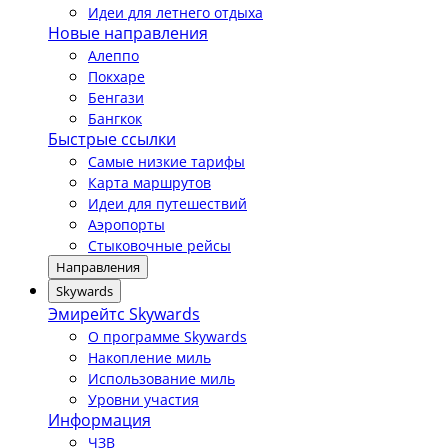
Идеи для летнего отдыха
Новые направления
Алеппо
Покхаре
Бенгази
Бангкок
Быстрые ссылки
Самые низкие тарифы
Карта маршрутов
Идеи для путешествий
Аэропорты
Стыковочные рейсы
Направления
Skywards
Эмирейтс Skywards
О программе Skywards
Накопление миль
Использование миль
Уровни участия
Информация
ЧЗВ