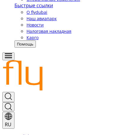
Быстрые ссылки
О flydubai
Наш авиапарк
Новости
Налоговая накладная
Карго
Помощь
RU