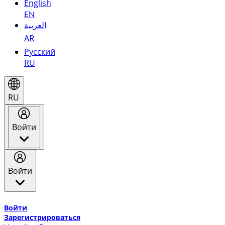
English
EN
العربية
AR
Русский
RU
RU
Войти
Войти
Добро пожаловать в Эмирейтс Skywards, программу лоя
Войти
Зарегистрироваться