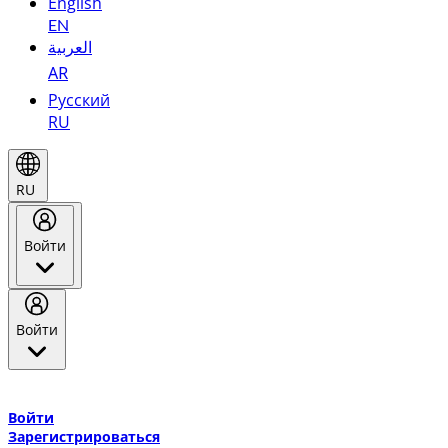
English
EN
العربية
AR
Русский
RU
RU
Войти
Войти
Добро пожаловать в Эмирейтс Skywards, программу лояльнос
авиакомпании Эмирейтс и теперь flydubai.
Войти
Зарегистрироваться