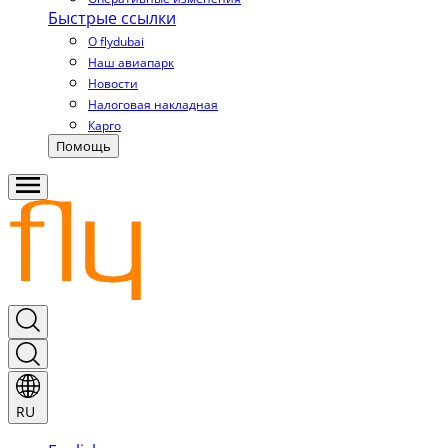
Быстрые ссылки
О flydubai
Наш авиапарк
Новости
Налоговая накладная
Карго
Помощь
RU