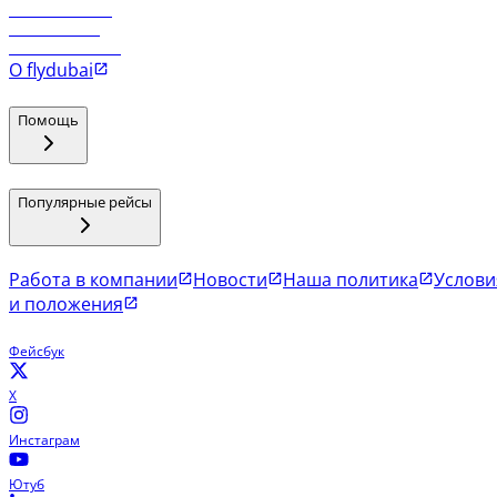
Рейсы в Маскат
Рейсы в Мале
Рейсы в Коломбо
О flydubai
Помощь
Популярные рейсы
Работа в компании
Новости
Наша политика
Услови
и положения
Фейсбук
X
Инстаграм
Ютуб