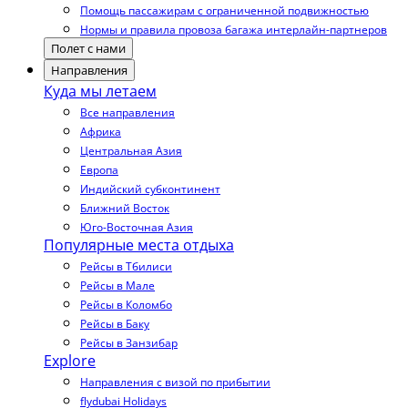
Помощь пассажирам с ограниченной подвижностью
Нормы и правила провоза багажа интерлайн-партнеров
Полет с нами
Направления
Куда мы летаем
Все направления
Африка
Центральная Азия
Европа
Индийский субконтинент
Ближний Восток
Юго-Восточная Азия
Популярные места отдыха
Рейсы в Тбилиси
Рейсы в Мале
Рейсы в Коломбо
Рейсы в Баку
Рейсы в Занзибар
Explore
Направления с визой по прибытии
flydubai Holidays