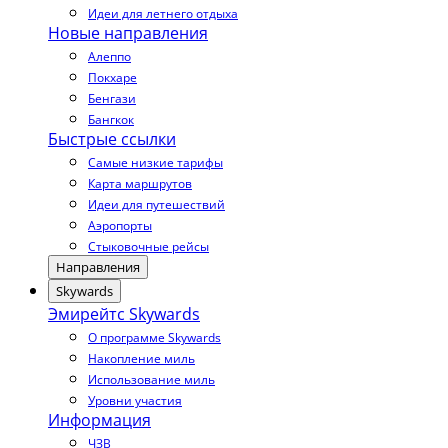
Идеи для летнего отдыха
Новые направления
Алеппо
Покхаре
Бенгази
Бангкок
Быстрые ссылки
Самые низкие тарифы
Карта маршрутов
Идеи для путешествий
Аэропорты
Стыковочные рейсы
Направления
Skywards
Эмирейтс Skywards
О программе Skywards
Накопление миль
Использование миль
Уровни участия
Информация
ЧЗВ