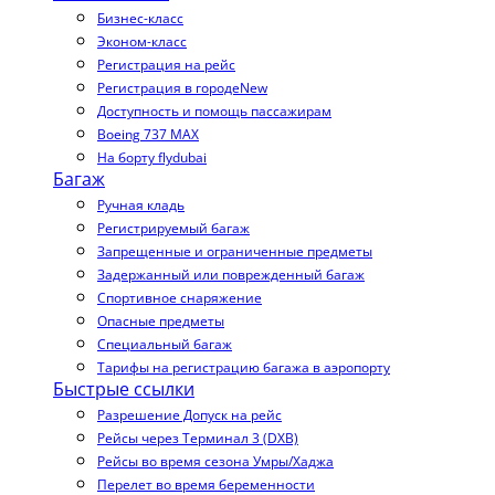
Бизнес-класс
Эконом-класс
Регистрация на рейс
Регистрация в городе
New
Доступность и помощь пассажирам
Boeing 737 MAX
На борту flydubai
Багаж
Ручная кладь
Регистрируемый багаж
Запрещенные и ограниченные предметы
Задержанный или поврежденный багаж
Спортивное снаряжение
Опасные предметы
Специальный багаж
Тарифы на регистрацию багажа в аэропорту
Быстрые ссылки
Разрешение Допуск на рейс
Рейсы через Терминал 3 (DXB)
Рейсы во время сезона Умры/Хаджа
Перелет во время беременности