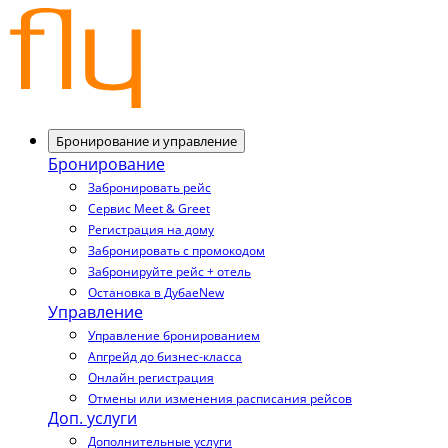
Бронирование и управление
Бронирование
Забронировать рейс
Сервис Meet & Greet
Регистрация на дому
Забронировать с промокодом
Забронируйте рейс + отель
Остановка в Дубае
New
Управление
Управление бронированием
Апгрейд до бизнес-класса
Онлайн регистрация
Отмены или изменения расписания рейсов
Доп. услуги
Дополнительные услуги