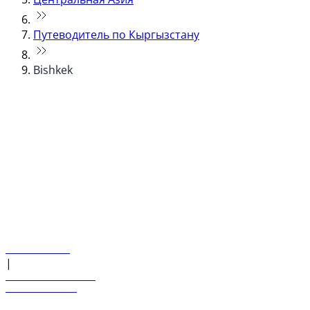
Путеводитель по Кыргызстану
Bishkek
© flydubai 2026. Все права защищены.
Наша политика
|
Условия и положения
+971 600 54 44 45