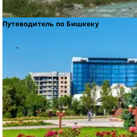
Путеводитель по Бишкеку
Идеи для путешествий
Полезная информация
Информация об аэропорте
Добро пожаловать в Бишкек
Бишкек, некогда служивший местом стоянки караванов
на Великом шелковом пути, сегодня является столицей
и финансовым центром Киргизии. Город расположен в
предгорье заснеженных вершин Тянь-Шаньского
хребта.
Широкие, утопающие в зелени бульвары, и
многочисленные парки, разбитые в советское время,
делают этот город одним из самых зеленых в мире. С
его многоцветными базарами и особой культурой,