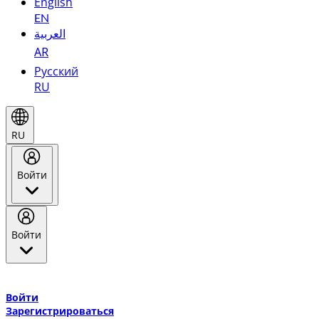
English
EN
العربية
AR
Русский
RU
RU
Войти
Войти
Добро пожаловать в Эмирейтс Skywards, программу лояльнос
авиакомпании Эмирейтс и теперь flydubai.
Войти
Зарегистрироваться