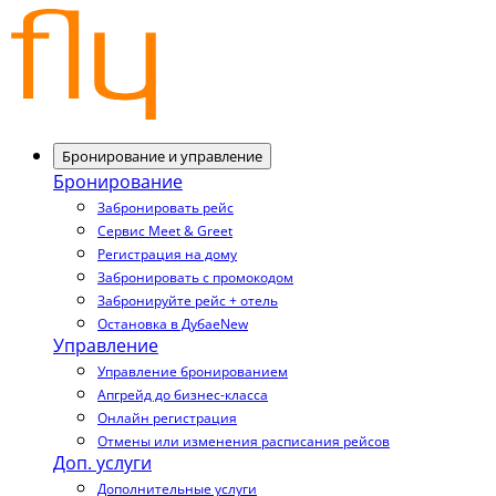
Бронирование и управление
Бронирование
Забронировать рейс
Сервис Meet & Greet
Регистрация на дому
Забронировать с промокодом
Забронируйте рейс + отель
Остановка в Дубае
New
Управление
Управление бронированием
Апгрейд до бизнес-класса
Онлайн регистрация
Отмены или изменения расписания рейсов
Доп. услуги
Дополнительные услуги