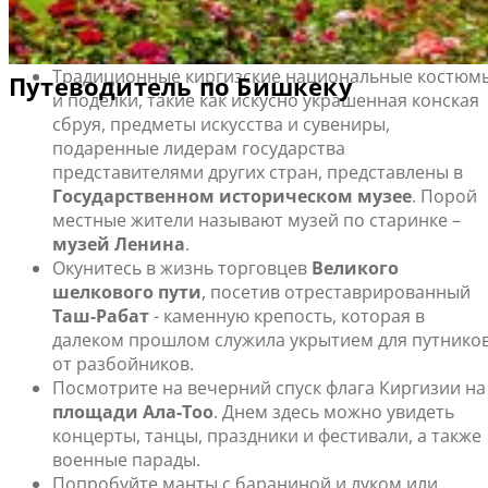
Бишкек особо интересен для туристов-исследователей.
Что посмотреть и чем заняться в Бишкеке
Традиционные киргизские национальные костюм
и поделки, такие как искусно украшенная конская
сбруя, предметы искусства и сувениры,
подаренные лидерам государства
представителями других стран, представлены в
Государственном историческом музее
. Порой
местные жители называют музей по старинке –
музей Ленина
.
Окунитесь в жизнь торговцев
Великого
шелкового пути
, посетив отреставрированный
Таш-Рабат
- каменную крепость, которая в
далеком прошлом служила укрытием для путнико
от разбойников.
Посмотрите на вечерний спуск флага Киргизии на
площади Ала-Тоо
. Днем здесь можно увидеть
концерты, танцы, праздники и фестивали, а также
военные парады.
Попробуйте манты с бараниной и луком или