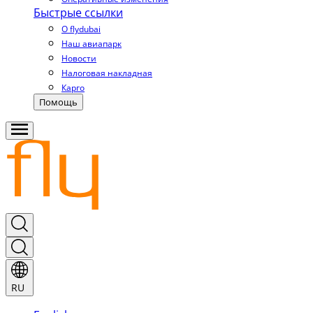
Быстрые ссылки
О flydubai
Наш авиапарк
Новости
Налоговая накладная
Карго
Помощь
RU