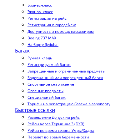
Бизнес-класс
Эконом-класс
Регистрация на рейс
Регистрация в городе
New
Доступность и помощь пассажирам
Boeing 737 MAX
На борту flydubai
Багаж
Ручная кладь
Регистрируемый багаж
Запрещенные и ограниченные предметы
Задержанный или поврежденный багаж
Спортивное снаряжение
Опасные предметы
Специальный багаж
Тарифы на регистрацию багажа в аэропорту
Быстрые ссылки
Разрешение Допуск на рейс
Рейсы через Терминал 3 (DXB)
Рейсы во время сезона Умры/Хаджа
Перелет во время беременности