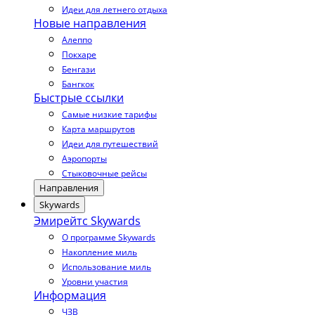
Идеи для летнего отдыха
Новые направления
Алеппо
Покхаре
Бенгази
Бангкок
Быстрые ссылки
Самые низкие тарифы
Карта маршрутов
Идеи для путешествий
Аэропорты
Стыковочные рейсы
Направления
Skywards
Эмирейтс Skywards
О программе Skywards
Накопление миль
Использование миль
Уровни участия
Информация
ЧЗВ