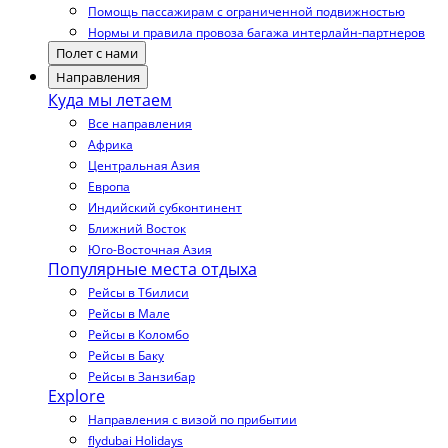
Помощь пассажирам с ограниченной подвижностью
Нормы и правила провоза багажа интерлайн-партнеров
Полет с нами
Направления
Куда мы летаем
Все направления
Африка
Центральная Азия
Европа
Индийский субконтинент
Ближний Восток
Юго-Восточная Азия
Популярные места отдыха
Рейсы в Тбилиси
Рейсы в Мале
Рейсы в Коломбо
Рейсы в Баку
Рейсы в Занзибар
Explore
Направления с визой по прибытии
flydubai Holidays