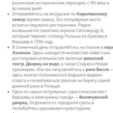
различным историческим периодам, с XIV века и
до наших дней.
Отправляйтесь на экскурсию по
Королевскому
замку
(музею замка). Это популярное место
встречи окружено ресторанами. Рядом
возвышается памятник королю Сигизмунду III,
который перенес столицу Польши из Кракова в
Варшаву в 1596 году.
В солнечный день отправляйтесь на пикник в
пар
Лазенки
. Здесь находится множество известных
достопримечательностей, включая
римский
театр
,
Дворец на воде
, а также Старая и Новая
оранжереи. Или же направляйтесь к
реке Висле
здесь можно позаниматься водными видами
спорта и полюбоваться закатом на берегу самой
длинной реки в Польше.
Одно из самых популярных туристических мест
Варшавы и жемчужина города ―
Вилянувский
дворец
. Отдохните от городской суеты и
полюбуйтесь красивыми скульптурами,