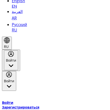
English
EN
العربية
AR
Русский
RU
RU
Войти
Войти
Добро пожаловать в Эмирейтс Skywards, программу лояльнос
авиакомпании Эмирейтс и теперь flydubai.
Войти
Зарегистрироваться