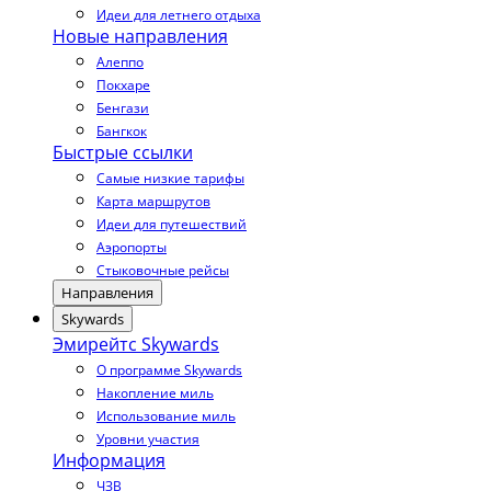
Идеи для летнего отдыха
Новые направления
Алеппо
Покхаре
Бенгази
Бангкок
Быстрые ссылки
Самые низкие тарифы
Карта маршрутов
Идеи для путешествий
Аэропорты
Стыковочные рейсы
Направления
Skywards
Эмирейтс Skywards
О программе Skywards
Накопление миль
Использование миль
Уровни участия
Информация
ЧЗВ