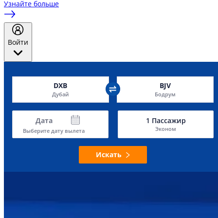
Узнайте больше
Войти
DXB
BJV
Дубай
Бодрум
Дата
1
Пассажир
Эконом
Выберите дату вылета
Искать