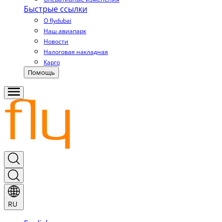
Быстрые ссылки
О flydubai
Наш авиапарк
Новости
Налоговая накладная
Карго
Помощь
RU