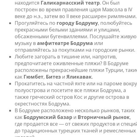
находится
Галикарнасский театр
. Он был
построен во время правления царя Мавсола в IV
веке до н.э., затем во II веке расширен римлянами.
Прогуляйтесь по
городу Бодруму
, полюбуйтесь
прекрасными белыми зданиями и улицами,
обсаженными бугенвиллеями. Послушайте живую
музыку в
амфитеатре Бодрума
или
отправляйтесь за покупками на городские рынки.
Любите загорать в тишине или, напротив,
предпочитаете оживленные пляжи? В Бодруме
расположены прекраснейшие пляжи Турции, таки
как
Гюмбет
,
Битез
и
Яликавак
.
Прокатитесь на частной яхте или на пароме вокру
полуострова и посетите все пляжи Бодрума, а
также греческий остров Кос и другие острова в
окрестностях Бодрума.
В Бодруме расположено несколько рынков, таких
как
Бодрумский базар
и
Вторничный рынок
,
где продается все ― от свежих продуктов и специ
до традиционных турецких тканей и ремесленных