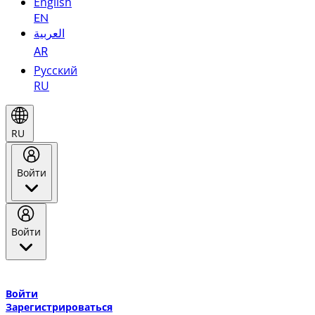
English
EN
العربية
AR
Русский
RU
RU
Войти
Войти
Добро пожаловать в Эмирейтс Skywards, программу лояльнос
авиакомпании Эмирейтс и теперь flydubai.
Войти
Зарегистрироваться