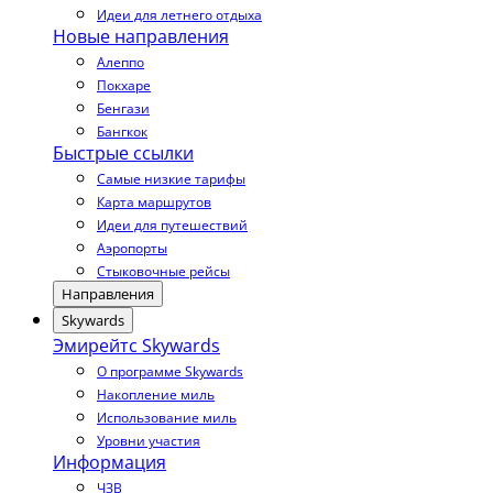
Идеи для летнего отдыха
Новые направления
Алеппо
Покхаре
Бенгази
Бангкок
Быстрые ссылки
Самые низкие тарифы
Карта маршрутов
Идеи для путешествий
Аэропорты
Стыковочные рейсы
Направления
Skywards
Эмирейтс Skywards
О программе Skywards
Накопление миль
Использование миль
Уровни участия
Информация
ЧЗВ