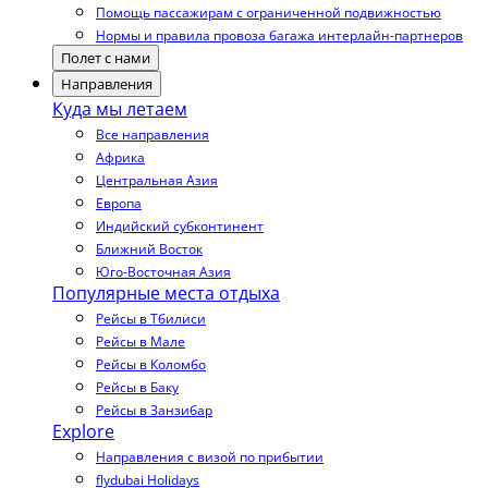
Помощь пассажирам с ограниченной подвижностью
Нормы и правила провоза багажа интерлайн-партнеров
Полет с нами
Направления
Куда мы летаем
Все направления
Африка
Центральная Азия
Европа
Индийский субконтинент
Ближний Восток
Юго-Восточная Азия
Популярные места отдыха
Рейсы в Тбилиси
Рейсы в Мале
Рейсы в Коломбо
Рейсы в Баку
Рейсы в Занзибар
Explore
Направления с визой по прибытии
flydubai Holidays