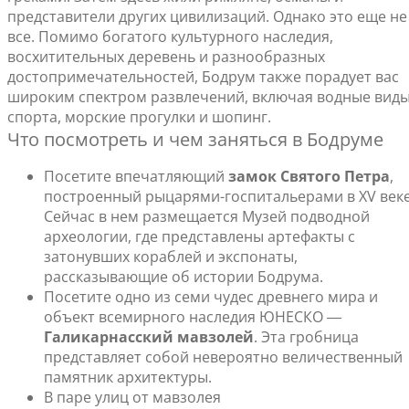
представители других цивилизаций. Однако это еще не
все. Помимо богатого культурного наследия,
восхитительных деревень и разнообразных
достопримечательностей, Бодрум также порадует вас
широким спектром развлечений, включая водные вид
спорта, морские прогулки и шопинг.
Что посмотреть и чем заняться в Бодруме
Посетите впечатляющий
замок Святого Петра
,
построенный рыцарями-госпитальерами в XV веке
Сейчас в нем размещается Музей подводной
археологии, где представлены артефакты с
затонувших кораблей и экспонаты,
рассказывающие об истории Бодрума.
Посетите одно из семи чудес древнего мира и
объект всемирного наследия ЮНЕСКО ―
Галикарнасский мавзолей
. Эта гробница
представляет собой невероятно величественный
памятник архитектуры.
В паре улиц от мавзолея