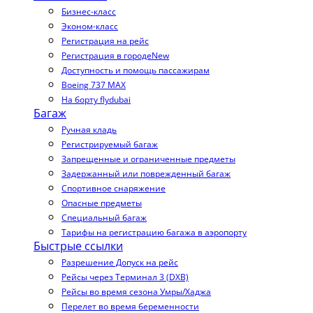
Бизнес-класс
Эконом-класс
Регистрация на рейс
Регистрация в городе
New
Доступность и помощь пассажирам
Boeing 737 MAX
На борту flydubai
Багаж
Ручная кладь
Регистрируемый багаж
Запрещенные и ограниченные предметы
Задержанный или поврежденный багаж
Спортивное снаряжение
Опасные предметы
Специальный багаж
Тарифы на регистрацию багажа в аэропорту
Быстрые ссылки
Разрешение Допуск на рейс
Рейсы через Терминал 3 (DXB)
Рейсы во время сезона Умры/Хаджа
Перелет во время беременности