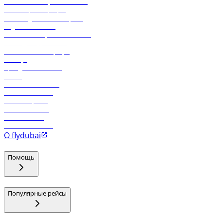
Экологическая устойчивость
Онлайн-регистрация
Часто задаваемые вопросы
Отдел снабжения
Реклама на бортовой системе
Логин для турагентов
Самые низкие тарифы
Holidays
Аренда автомобиля
Отели
Работа в компании
Рейсы в Тбилиси
Рейсы в Эр-Рияд
Рейсы в Маскат
Рейсы в Мале
Рейсы в Коломбо
О flydubai
Помощь
Популярные рейсы