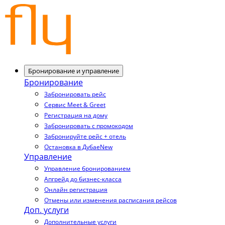
Бронирование и управление
Бронирование
Забронировать рейс
Сервис Meet & Greet
Регистрация на дому
Забронировать с промокодом
Забронируйте рейс + отель
Остановка в Дубае
New
Управление
Управление бронированием
Апгрейд до бизнес-класса
Онлайн регистрация
Отмены или изменения расписания рейсов
Доп. услуги
Дополнительные услуги