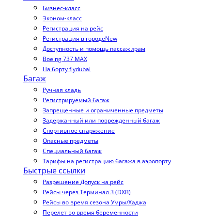
Бизнес-класс
Эконом-класс
Регистрация на рейс
Регистрация в городе
New
Доступность и помощь пассажирам
Boeing 737 MAX
На борту flydubai
Багаж
Ручная кладь
Регистрируемый багаж
Запрещенные и ограниченные предметы
Задержанный или поврежденный багаж
Спортивное снаряжение
Опасные предметы
Специальный багаж
Тарифы на регистрацию багажа в аэропорту
Быстрые ссылки
Разрешение Допуск на рейс
Рейсы через Терминал 3 (DXB)
Рейсы во время сезона Умры/Хаджа
Перелет во время беременности