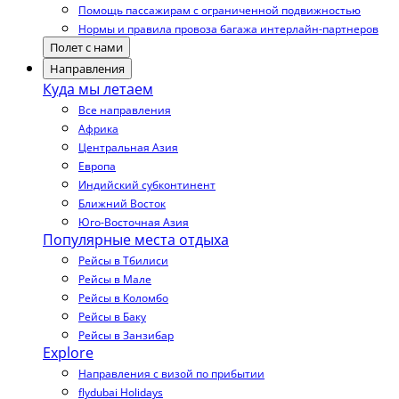
Помощь пассажирам с ограниченной подвижностью
Нормы и правила провоза багажа интерлайн-партнеров
Полет с нами
Направления
Куда мы летаем
Все направления
Африка
Центральная Азия
Европа
Индийский субконтинент
Ближний Восток
Юго-Восточная Азия
Популярные места отдыха
Рейсы в Тбилиси
Рейсы в Мале
Рейсы в Коломбо
Рейсы в Баку
Рейсы в Занзибар
Explore
Направления с визой по прибытии
flydubai Holidays