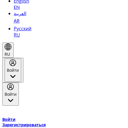
English
EN
العربية
AR
Русский
RU
RU
Войти
Войти
Добро пожаловать в Эмирейтс Skywards, программу лояльнос
авиакомпании Эмирейтс и теперь flydubai.
Войти
Зарегистрироваться