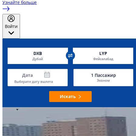
Узнайте больше
Войти
DXB
LYP
Дубай
Фейсалабад
Дата
1
Пассажир
Эконом
Выберите дату вылета
Искать