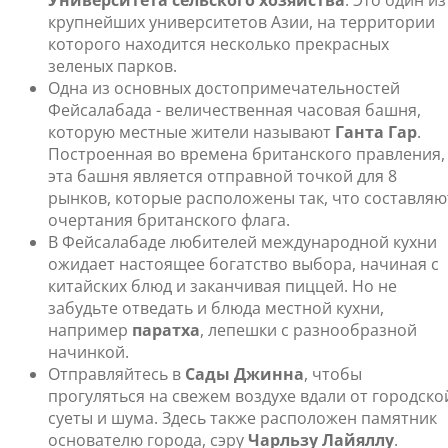
Университета сельского хозяйства
. Это один из
крупнейших университетов Азии, на территории
которого находится несколько прекрасных
зеленых парков.
Одна из основных достопримечательностей
Фейсалабада - величественная часовая башня,
которую местные жители называют
Ганта Гар
.
Построенная во времена британского правления,
эта башня является отправной точкой для 8
рынков, которые расположены так, что составляю
очертания британского флага.
В Фейсалабаде любителей международной кухни
ожидает настоящее богатство выбора, начиная с
китайских блюд и заканчивая пиццей. Но не
забудьте отведать и блюда местной кухни,
например
паратха
, лепешки с разнообразной
начинкой.
Отправляйтесь в
Сады Джинна
, чтобы
прогуляться на свежем воздухе вдали от городско
суеты и шума. Здесь также расположен памятник
основателю города, сэру
Чарльзу Лайялл
у
.