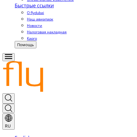
Быстрые ссылки
О flydubai
Наш авиапарк
Новости
Налоговая накладная
Карго
Помощь
RU