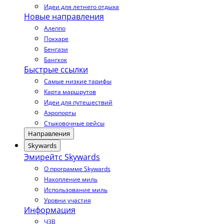
Идеи для летнего отдыха
Новые направления
Алеппо
Покхаре
Бенгази
Бангкок
Быстрые ссылки
Самые низкие тарифы
Карта маршрутов
Идеи для путешествий
Аэропорты
Стыковочные рейсы
Направления
Skywards
Эмирейтс Skywards
О программе Skywards
Накопление миль
Использование миль
Уровни участия
Информация
ЧЗВ