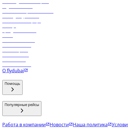
Часто задаваемые вопросы
Отдел снабжения
Реклама на бортовой системе
Логин для турагентов
Самые низкие тарифы
Holidays
Аренда автомобиля
Отели
Работа в компании
Рейсы в Тбилиси
Рейсы в Эр-Рияд
Рейсы в Маскат
Рейсы в Мале
Рейсы в Коломбо
О flydubai
Помощь
Популярные рейсы
Работа в компании
Новости
Наша политика
Услови