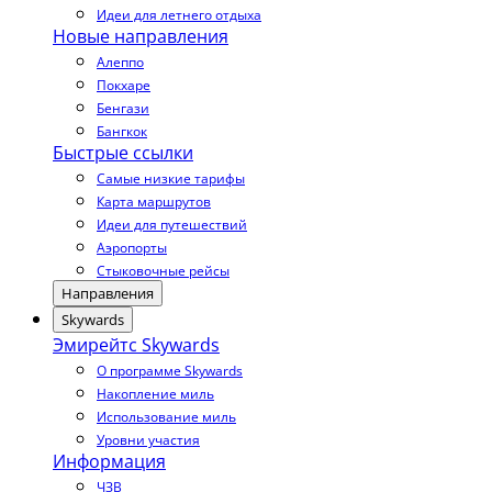
Идеи для летнего отдыха
Новые направления
Алеппо
Покхаре
Бенгази
Бангкок
Быстрые ссылки
Самые низкие тарифы
Карта маршрутов
Идеи для путешествий
Аэропорты
Стыковочные рейсы
Направления
Skywards
Эмирейтс Skywards
О программе Skywards
Накопление миль
Использование миль
Уровни участия
Информация
ЧЗВ