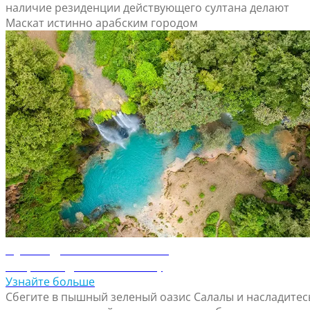
наличие резиденции действующего султана делают
Маскат истинно арабским городом
Путеводитель по Салале
Откройте для себя Салалу
Узнайте больше
Сбегите в пышный зеленый оазис Салалы и насладитес