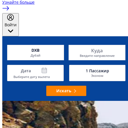
Узнайте больше
Войти
Куда
DXB
Дубай
Введите направление
Дата
1
Пассажир
Эконом
Выберите дату вылета
Искать