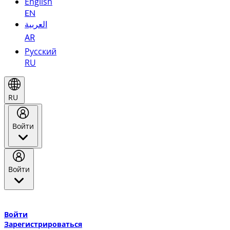
English
EN
العربية
AR
Русский
RU
RU
Войти
Войти
Добро пожаловать в Эмирейтс Skywards, программу лояльнос
авиакомпании Эмирейтс и теперь flydubai.
Войти
Зарегистрироваться