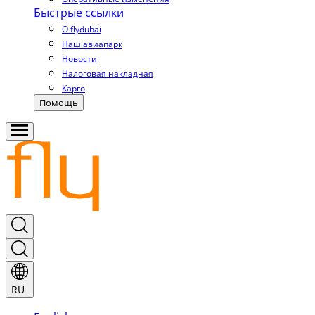
Быстрые ссылки
О flydubai
Наш авиапарк
Новости
Налоговая накладная
Карго
Помощь
RU