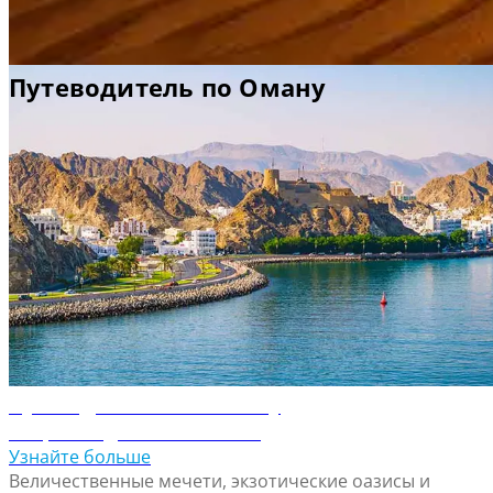
полюбоваться водопадами, пещерами, озерами и горами. А в
музее Салалы
можно узнать больше о роли, которую играет
город в парфюмерной промышленности.
Путеводитель по Оману
Путеводитель по Маскату
Откройте для себя Маскат
Узнайте больше
Величественные мечети, экзотические оазисы и