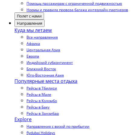
Помощь пассажирам с ограниченной подвижностью
Нормы и правила провоза багажа интерлайн-партнеров
Полет с нами
Направления
Куда мы летаем
Все направления
Африка
Центральная Азия
Европа
Индийский субконтинент
Ближний Восток
Юго-Восточная Азия
Популярные места отдыха
Рейсы в Тбилиси
Рейсы в Мале
Рейсы в Коломбо
Рейсы в Баку
Рейсы в Занзибар
Explore
Направления с визой по прибытии
flydubai Holidays