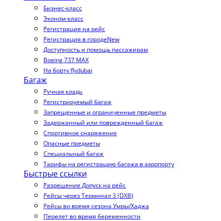
Бизнес-класс
Эконом-класс
Регистрация на рейс
Регистрация в городе
New
Доступность и помощь пассажирам
Boeing 737 MAX
На борту flydubai
Багаж
Ручная кладь
Регистрируемый багаж
Запрещенные и ограниченные предметы
Задержанный или поврежденный багаж
Спортивное снаряжение
Опасные предметы
Специальный багаж
Тарифы на регистрацию багажа в аэропорту
Быстрые ссылки
Разрешение Допуск на рейс
Рейсы через Терминал 3 (DXB)
Рейсы во время сезона Умры/Хаджа
Перелет во время беременности