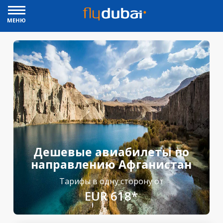
МЕНЮ
Дешевые авиабилеты по
направлению Афганистан
Тарифы в одну сторону от
EUR 618*