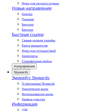
Идеи для летнего отдыха
Новые направления
Алеппо
Покхаре
Бенгази
Бангкок
Быстрые ссылки
Самые низкие тарифы
Карта маршрутов
Идеи для путешествий
Аэропорты
Стыковочные рейсы
Направления
Skywards
Эмирейтс Skywards
О программе Skywards
Накопление миль
Использование миль
Уровни участия
Информация
ЧЗВ