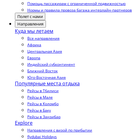
Помощь пассажирам с ограниченной подвижностью
Нормы и правила провоза багажа интерлайн-партнеров
Полет с нами
Направления
Куда мы летаем
Все направления
Африка
Центральная Азия
Европа
Индийский субконтинент
Ближний Восток
Юго-Восточная Азия
Популярные места отдыха
Рейсы в Тбилиси
Рейсы в Мале
Рейсы в Коломбо
Рейсы в Баку
Рейсы в Занзибар
Explore
Направления с визой по прибытии
flydubai Holidays