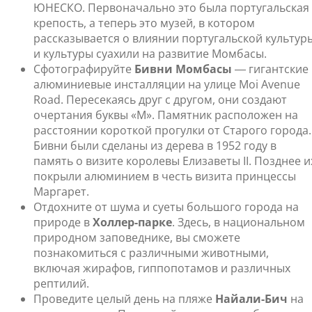
ЮНЕСКО. Первоначально это была португальская
крепость, а теперь это музей, в котором
рассказывается о влиянии португальской культур
и культуры суахили на развитие Момбасы.
Сфотографируйте
Бивни Момбасы
― гигантские
алюминиевые инсталляции на улице Moi Avenue
Road. Пересекаясь друг с другом, они создают
очертания буквы «М». Памятник расположен на
расстоянии короткой прогулки от Старого города.
Бивни были сделаны из дерева в 1952 году в
память о визите королевы Елизаветы II. Позднее и
покрыли алюминием в честь визита принцессы
Маргарет.
Отдохните от шума и суеты большого города на
природе в
Холлер-парке
. Здесь, в национальном
природном заповеднике, вы сможете
познакомиться с различными животными,
включая жирафов, гиппопотамов и различных
рептилий.
Проведите целый день на пляже
Найали-Бич
на