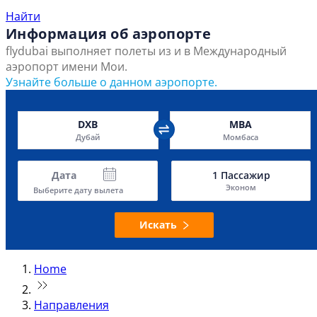
Найти
Информация об аэропорте
flydubai выполняет полеты из и в Международный
аэропорт имени Мои.
Узнайте больше о данном аэропорте.
DXB
MBA
Дубай
Момбаса
Дата
1
Пассажир
Эконом
Выберите дату вылета
Искать
Home
Направления