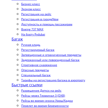
Бизнес-класс
Эконом-класс
Регистрация на рейс
Регистрация в городе
New
Доступность и помощь пассажирам
Boeing 737 MAX
На борту flydubai
Багаж
Ручная кладь
Регистрируемый багаж
Запрещенные и ограниченные предметы
Задержанный или поврежденный багаж
Спортивное снаряжение
Опасные предметы
Специальный багаж
Тарифы на регистрацию багажа в аэропорту
Быстрые ссылки
Разрешение Допуск на рейс
Рейсы через Терминал 3 (DXB)
Рейсы во время сезона Умры/Хаджа
Перелет во время беременности