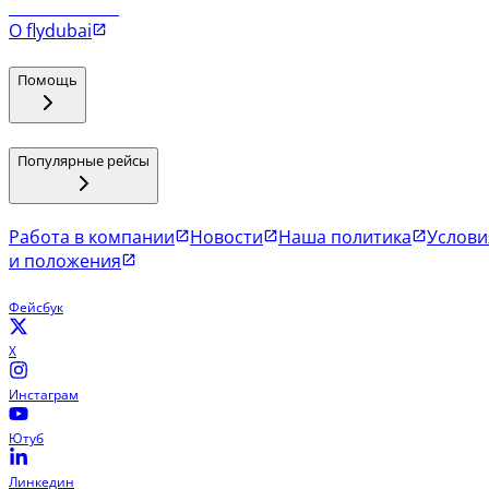
Рейсы в Коломбо
О flydubai
Помощь
Популярные рейсы
Работа в компании
Новости
Наша политика
Услови
и положения
Фейсбук
X
Инстаграм
Ютуб
Линкедин