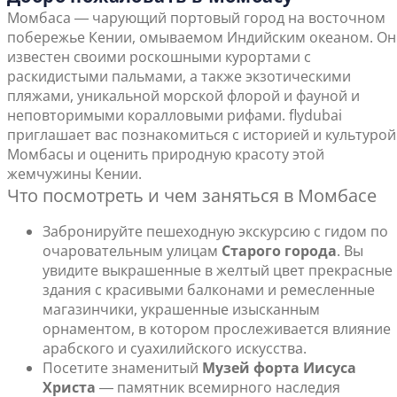
Момбаса ― чарующий портовый город на восточном
побережье Кении, омываемом Индийским океаном. Он
известен своими роскошными курортами с
раскидистыми пальмами, а также экзотическими
пляжами, уникальной морской флорой и фауной и
неповторимыми коралловыми рифами. flydubai
приглашает вас познакомиться с историей и культурой
Момбасы и оценить природную красоту этой
жемчужины Кении.
Что посмотреть и чем заняться в Момбасе
Забронируйте пешеходную экскурсию с гидом по
очаровательным улицам
Старого города
. Вы
увидите выкрашенные в желтый цвет прекрасные
здания с красивыми балконами и ремесленные
магазинчики, украшенные изысканным
орнаментом, в котором прослеживается влияние
арабского и суахилийского искусства.
Посетите знаменитый
Музей форта Иисуса
Христа
― памятник всемирного наследия