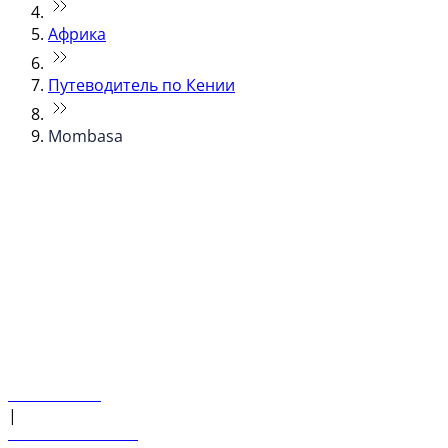
Африка
Путеводитель по Кении
Mombasa
© flydubai 2026. Все права защищены.
Наша политика
|
Условия и положения