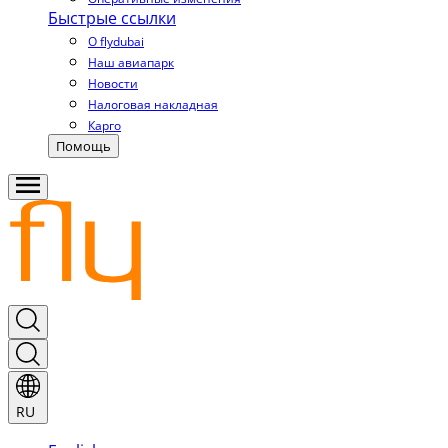
Быстрые ссылки
О flydubai
Наш авиапарк
Новости
Налоговая накладная
Карго
Помощь
RU