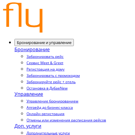
Бронирование и управление
Бронирование
Забронировать рейс
Сервис Meet & Greet
Регистрация на дому
Забронировать с промокодом
Забронируйте рейс + отель
Остановка в Дубае
New
Управление
Управление бронированием
Апгрейд до бизнес-класса
Онлайн регистрация
Отмены или изменения расписания рейсов
Доп. услуги
Дополнительные услуги