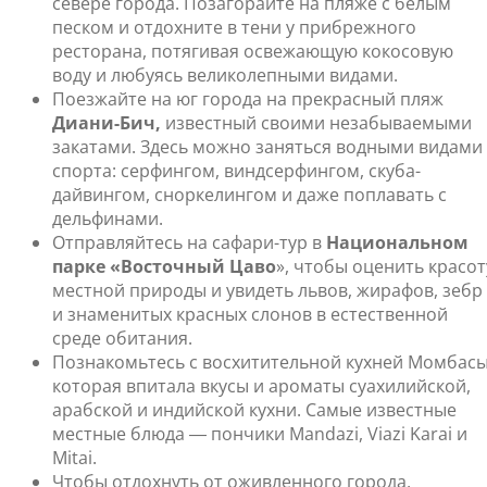
севере города. Позагорайте на пляже с белым
песком и отдохните в тени у прибрежного
ресторана, потягивая освежающую кокосовую
воду и любуясь великолепными видами.
Поезжайте на юг города на прекрасный пляж
Диани-Бич,
известный своими незабываемыми
закатами. Здесь можно заняться водными видами
спорта: серфингом, виндсерфингом, скуба-
дайвингом, сноркелингом и даже поплавать с
дельфинами.
Отправляйтесь на сафари-тур в
Национальном
парке «Восточный Цаво
», чтобы оценить красот
местной природы и увидеть львов, жирафов, зебр
и знаменитых красных слонов в естественной
среде обитания.
Познакомьтесь с восхитительной кухней Момбасы
которая впитала вкусы и ароматы суахилийской,
арабской и индийской кухни. Самые известные
местные блюда ― пончики Mandazi, Viazi Karai и
Mitai.
Чтобы отдохнуть от оживленного города,