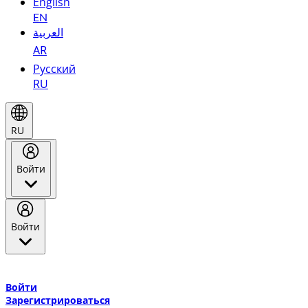
English
EN
العربية
AR
Русский
RU
RU
Войти
Войти
Добро пожаловать в Эмирейтс Skywards, программу лояльнос
авиакомпании Эмирейтс и теперь flydubai.
Войти
Зарегистрироваться