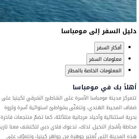
دليل السفر إلى مومباسا
أفكار السفر
معلومات السفر
المعلومات الخاصة بالمطار
أهلاً بك في مومباسا
تتمركز مدينة مومباسا الآسرة على الشاطئ الشرقي لكينيا على
ضفاف المحيط الهندي، وتتغنّى بشواطئ استوائية آسرة وثروة
بحرية استثنائية وأحياد مرجانية متلألئة، كما تضمّ منتجعات فاخرة
محاطة بأشجار النخيل. لذلك، تدعوك فلاي دبي لتكتشف معنا تاريخ
هذه المدينة التي تُعتبر جوهرة من جواهر كينيا، وتتعرّف على