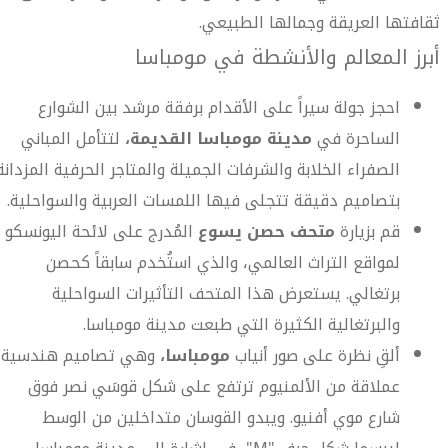
ثقافتها العريقة وجمالها الطبيعي.
أبرز المعالم والأنشطة في مومباسا
احجز جولة سيراً على الأقدام برفقة مرشد بين الشوارع
الساحرة في
مدينة مومباسا القديمة،
لتتأمل المباني
الصفراء الخلابة والشرفات الجميلة والمتاجر الحرفية المزدانة
بتصاميم دقيقة تتجلى فيها اللمسات العربية والسواحلية.
قم بزيارة
متحف حصن يسوع
المُدرج على لائحة اليونسكو
لمواقع التراث العالمي، والذي استُخدم سابقاً كحصن
برتغالي. يستعرض هذا المتحف التأثيرات السواحلية
والبرتغالية الكثيرة التي طبعت مدينة مومباسا.
ألقِ نظرة على صور أنياب
مومباسا،
وهي تصاميم هندسية
عملاقة من الألمنيوم ترتفع على شكل قوسَي نصر فوق
شارع موي أفنيو. ويبدو القوسان متداخلين من الوسط