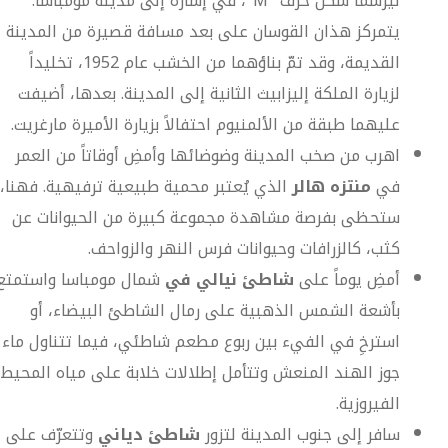
ليرسما شكل حرف "M"، في إشارة إلى مدينة مومباسا.
يتمركز هذان القوسان على بعد مسافة قصيرة من المدينة
القديمة، وقد تمّ بناؤهما من الخشب عام 1952، تخليداً
لزيارة الملكة إليزابيث الثانية إلى المدينة. بعدها، أضيفت
عليهما طبقة من الألمنيوم احتفالاً بزيارة الأميرة مارغريت.
اهرب من صخب المدينة وضوضائها وأمضِ أوقاتاً من العمر
في
منتزه هالر
الذي يُعتبر محمية طبيعية ترفيهية. فهنا،
ستحظى بفرصة مشاهدة مجموعة كبيرة من الحيوانات عن
كثب، كالزرافات وحيوانات فرس النهر والزواحف.
أمضِ يوماً على
شاطئ نيالي في
شمال مومباسا واستمتع
بأشعة الشمس الذهبية على رمال الشاطئ البيضاء، أو
استرخِ في الفيء بين ربوع مطعم شاطئي، فيما تتناول ماء
جوز الهند المنعش وتتأمل إطلالات خلابة على مياه المحيط
الفيروزية.
سافر إلى جنوب المدينة لتزور
شاطئ دياني
وتتعرّف على