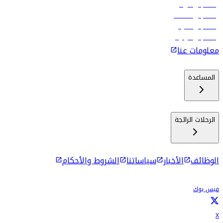
رحلات إلى الرياض
رحلات إلى مسقط
رحلات إلى ماليه
رحلات إلى كولومبو
معلومات عنا
المساعدة
الرحلات الرائجة
الوظائف
الأخبار
سياساتنا
الشروط والأحكام
فيس بوك
X