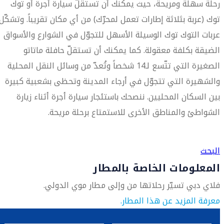
رحلة سهلة ومريحة، حيث يمكنك أن تستقلّ سيارة أجرة أو توك
توك (عربة بثلاثة إطارات تعمل لمحرّك) من أي مكان تقريباً. وتشكّل
عربات التوك توك الوسيلة الأسهل للتجوّل في الشوارع والأسواق
الضيقة بكلفة معقولة. كما يمكنك أن تستقلّ حافلة ماتاتو
الصغيرة التي تتّسع لـ14 شخصاً وتُعدّ من وسائل النقل المحلية
والشهيرة التي تتجوّل في أرجاء المدينة وتحظى بشعبية كبيرة
بين السكان المحليين. ننصحك باستئجار سيارة أجرة أثناء زيارة
الشواطئ والمناطق الأخرى للاستمتاع برحلة مريحة.
العثور على متجر السفر الأقرب إليك
البحث
المعلومات الخاصة بالمطار
فلاي دبي تسيّر رحلاتها من وإلى مطار موي الدولي.
معرفة المزيد عن هذا المطار.