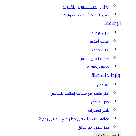
إنجاز إجراءات السفر عبر الإنترنت
إلغاء الرحلات أو إعادة جدولتها
الإضافات
شراء الإضافات
إضافة أمتعة
اختيار مقعد
إضافة تأمين السفر
خدمات إضافية
روابط ذات صلة
العروض
اختر مقعد مع مساحة إضافية للساقين
حجز الفنادق
تأجير السيارات
مواقف السيارات في مطار دبي المبنى رقم 2
حجز سيارة مع سائق
الحجز والإدارة