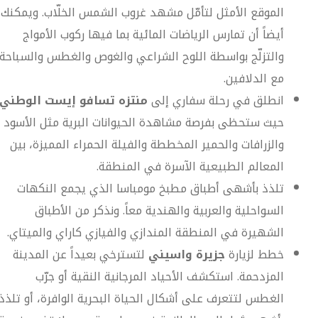
الموقع الأمثل لتأمّل مشهد غروب الشمس الخلّاب. ويمكنك
أيضاً أن تمارس الرياضات المائية بما فيها ركوب الأمواج
والتزلّج بواسطة اللوح الشراعي والغوص والغطس والسباحة
مع الدلافين.
انطلق في رحلة سفاري إلى
منتزه تسافو إيست الوطني،
حيث ستحظى بفرصة مشاهدة الحيوانات البرية مثل الأسود
والزرافات والحمير المخططة والفيلة الحمراء المميزة، بين
المعالم الطبيعية الآسرة في المنطقة.
تلذذ بأشهى أطباق مطبخ مومباسا الذي يجمع النكهات
السواحلية والعربية والهندية معاً. ونذكر من الأطباق
الشهيرة في المنطقة المندازي والفيازي كاراي والميتاي.
خطط لزيارة
جزيرة واسيني
لتسترخي بعيداً عن المدينة
المزدحمة. استكشف الأحياد المرجانية النقية أو جرّب
الغطس لتتعرف على أشكال الحياة البحرية الوافرة، أو تلذذ