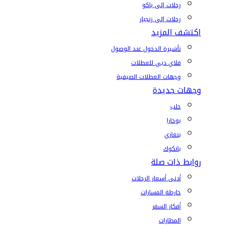
رحلات إلى باكو
رحلات إلى زنجبار
اكتشف المزيد
تأشيرة الدخول عند الوصول
فلاي دبي للعطلات
وجهات العطلات الصيفية
وجهات جديدة
حلب
بوخارا
بنغازي
بانكوك
روابط ذات صلة
أدنى أسعار الرحلات
خارطة المسارات
أفكار السفر
المطارات