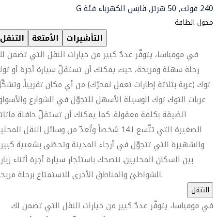
240 فولت, 50 هرتز, قابس الكهرباء فئة G
محول الطاقة
التأشيرات
الأمتعة
التنقل
في مومباسا، يتوفّر عددٌ كبير من خيارات النقل التي تضمن ل
رحلة سهلة ومريحة، حيث يمكنك أن تستقلّ سيارة أجرة أو تو
توك (عربة بثلاثة إطارات تعمل لمحرّك) من أي مكان تقريباً. وتشكّ
عربات التوك توك الوسيلة الأسهل للتجوّل في الشوارع والأسوا
الضيقة بكلفة معقولة. كما يمكنك أن تستقلّ حافلة ماتات
الصغيرة التي تتّسع لـ14 شخصاً وتُعدّ من وسائل النقل المحلي
والشهيرة التي تتجوّل في أرجاء المدينة وتحظى بشعبية كبير
بين السكان المحليين. ننصحك باستئجار سيارة أجرة أثناء زيار
الشواطئ والمناطق الأخرى للاستمتاع برحلة مريحة.
التنقل
في مومباسا، يتوفّر عددٌ كبير من خيارات النقل التي تضمن لك