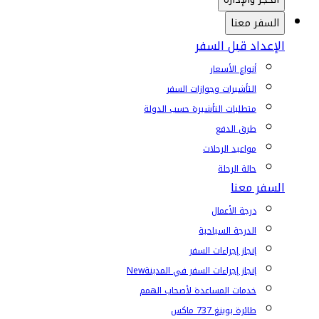
السفر معنا
الإعداد قبل السفر
أنواع الأسعار
التأشيرات وجوازات السفر
متطلبات التأشيرة حسب الدولة
طرق الدفع
مواعيد الرحلات
حالة الرحلة
السفر معنا
درجة الأعمال
الدرجة السياحية
إنجاز إجراءات السفر
إنجاز إجراءات السفر في المدينة
New
خدمات المساعدة لأصحاب الهمم
طائرة بوينغ 737 ماكس