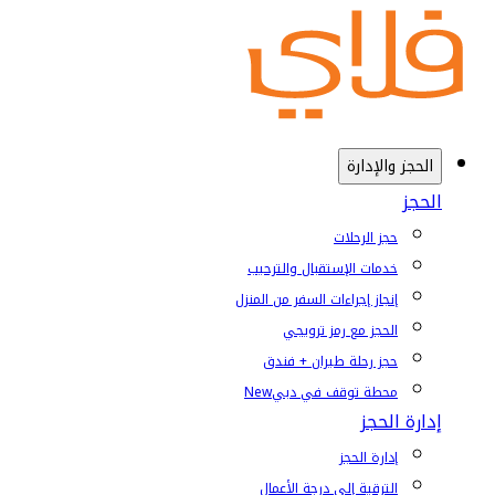
الحجز والإدارة
الحجز
حجز الرحلات
خدمات الإستقبال والترحيب
إنجاز إجراءات السفر من المنزل
الحجز مع رمز ترويجي
حجز رحلة طيران + فندق
محطة توقف في دبي
New
إدارة الحجز
إدارة الحجز
الترقية إلى درجة الأعمال