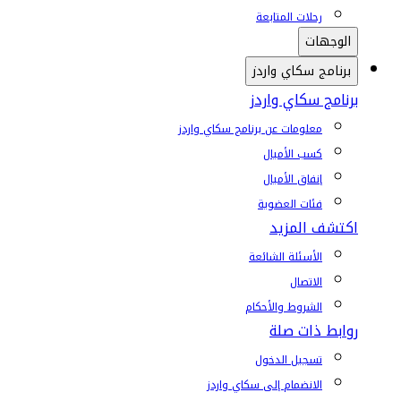
رحلات المتابعة
الوجهات
برنامج سكاي واردز
برنامج سكاي واردز
معلومات عن برنامج سكاي واردز
كسب الأميال
إنفاق الأميال
فئات العضوية
اكتشف المزيد
الأسئلة الشائعة
الاتصال
الشروط والأحكام
روابط ذات صلة
تسجيل الدخول
الانضمام إلى سكاي واردز