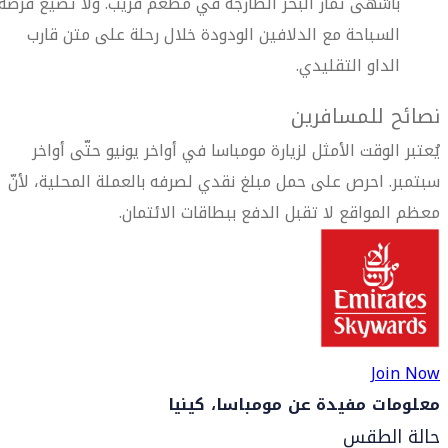
بأشهى ثمار البحر الطازجة في مطعم قريب. ولا تضيع فرصة
السباحة مع الدلافين الودودة خلال رحلة على متن قارب
الداو التقليدي.
نصائح للمسافرين
يُعتبر الوقت الأمثل لزيارة مومباسا في أواخر يونيو حتّى أواخر
سبتمبر. احرص على حمل مبلغ نقدي لصرفه بالعملة المحلية، لأنّ
معظم المواقع لا تقبل الدفع ببطاقات الائتمان.
Join Now
معلومات مفيدة عن مومباسا، كينيا
حالة الطقس