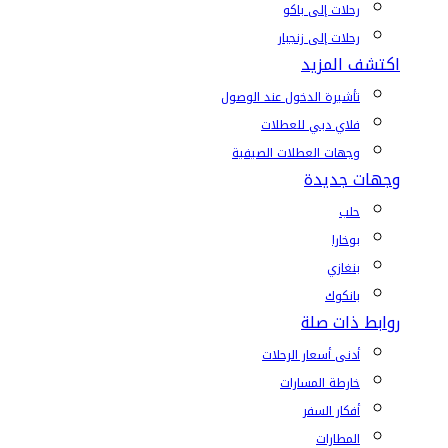
رحلات إلى باكو
رحلات إلى زنجبار
اكتشف المزيد
تأشيرة الدخول عند الوصول
فلاي دبي للعطلات
وجهات العطلات الصيفية
وجهات جديدة
حلب
بوخارا
بنغازي
بانكوك
روابط ذات صلة
أدنى أسعار الرحلات
خارطة المسارات
أفكار السفر
المطارات