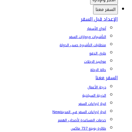
السفر معنا
الإعداد قبل السفر
أنواع الأسعار
التأشيرات وجوازات السفر
متطلبات التأشيرة حسب الدولة
طرق الدفع
مواعيد الرحلات
حالة الرحلة
السفر معنا
درجة الأعمال
الدرجة السياحية
إنجاز إجراءات السفر
إنجاز إجراءات السفر في المدينة
New
خدمات المساعدة لأصحاب الهمم
طائرة بوينغ 737 ماكس