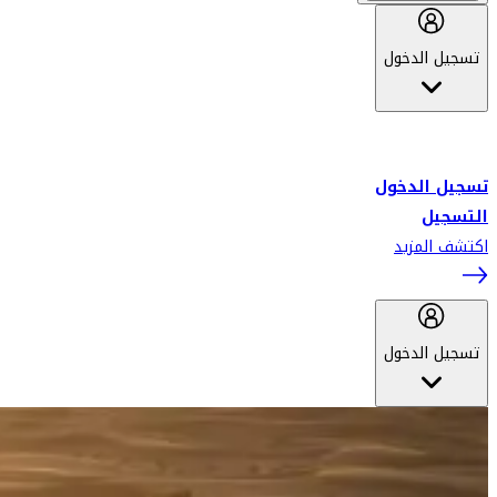
تسجيل الدخول
أهلاً بك في سكاي واردز طيران الإمارات برنامج الولاء المعتمد من قبل
طيران الإمارات، ومؤخراً فلاي دبي.
تسجيل الدخول
التسجيل
اكتشف المزيد
تسجيل الدخول