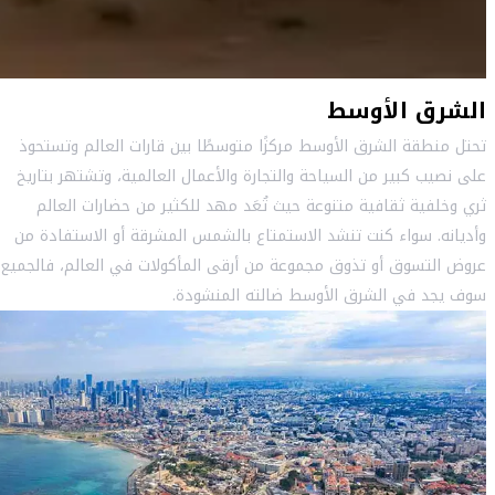
الشرق الأوسط
تحتل منطقة الشرق الأوسط مركزًا متوسطًا بين قارات العالم وتستحوذ
على نصيب كبير من السياحة والتجارة والأعمال العالمية، وتشتهر بتاريخ
ثري وخلفية ثقافية متنوعة حيث تُعَد مهد للكثير من حضارات العالم
وأديانه. سواء كنت تنشد الاستمتاع بالشمس المشرقة أو الاستفادة من
عروض التسوق أو تذوق مجموعة من أرقى المأكولات في العالم، فالجميع
سوف يجد في الشرق الأوسط ضالته المنشودة.