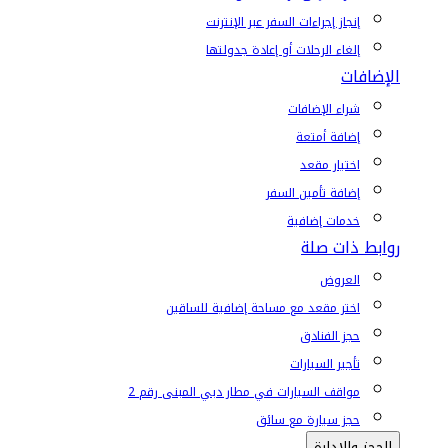
إنجاز إجراءات السفر عبر الإنترنت
إلغاء الرحلات أو إعادة جدولتها
الإضافات
شراء الإضافات
إضافة أمتعة
اختيار مقعد
إضافة تأمين السفر
خدمات إضافية
روابط ذات صلة
العروض
اختر مقعد مع مساحة إضافية للساقين
حجز الفنادق
تأجير السيارات
مواقف السيارات في مطار دبي المبنى رقم 2
حجز سيارة مع سائق
الحجز والإدارة