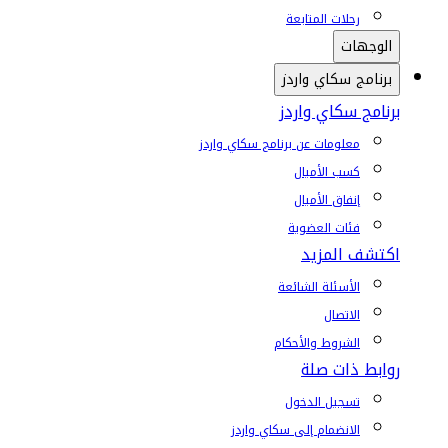
رحلات المتابعة
الوجهات
برنامج سكاي واردز
برنامج سكاي واردز
معلومات عن برنامج سكاي واردز
كسب الأميال
إنفاق الأميال
فئات العضوية
اكتشف المزيد
الأسئلة الشائعة
الاتصال
الشروط والأحكام
روابط ذات صلة
تسجيل الدخول
الانضمام إلى سكاي واردز