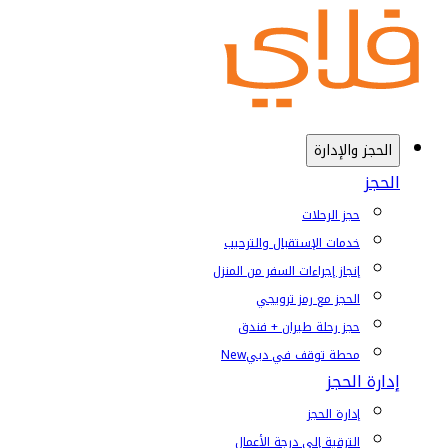
الحجز والإدارة
الحجز
حجز الرحلات
خدمات الإستقبال والترحيب
إنجاز إجراءات السفر من المنزل
الحجز مع رمز ترويجي
حجز رحلة طيران + فندق
محطة توقف في دبي
New
إدارة الحجز
إدارة الحجز
الترقية إلى درجة الأعمال