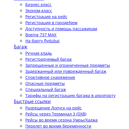
Бизнес-класс
Эконом-класс
Регистрация на рейс
Регистрация в городе
New
Доступность и помощь пассажирам
Boeing 737 MAX
На борту flydubai
Багаж
Ручная кладь
Регистрируемый багаж
Запрещенные и ограниченные предметы
Задержанный или поврежденный багаж
Спортивное снаряжение
Опасные предметы
Специальный багаж
Тарифы на регистрацию багажа в аэропорту
Быстрые ссылки
Разрешение Допуск на рейс
Рейсы через Терминал 3 (DXB)
Рейсы во время сезона Умры/Хаджа
Перелет во время беременности