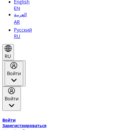
English
EN
العربية
AR
Русский
RU
RU
Войти
Войти
Добро пожаловать в Эмирейтс Skywards, программу лоя
Войти
Зарегистрироваться