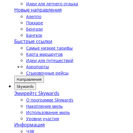
Идеи для летнего отдыха
Новые направления
Алеппо
Покхаре
Бенгази
Бангкок
Быстрые ссылки
Самые низкие тарифы
Карта маршрутов
Идеи для путешествий
Аэропорты
Стыковочные рейсы
Направления
Skywards
Эмирейтс Skywards
О программе Skywards
Накопление миль
Использование миль
Уровни участия
Информация
ЧЗВ