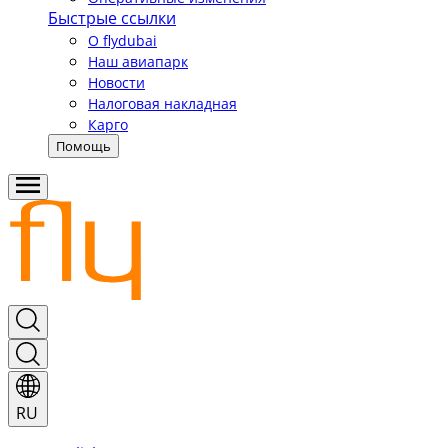
Быстрые ссылки
О flydubai
Наш авиапарк
Новости
Налоговая накладная
Карго
Помощь
RU