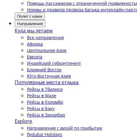
Помощь пассажирам с ограниченной подвижност
Нормы и правила провоза багажа интерлайн-парт
Полет с нами
Направления
Куда мы летаем
Все направления
Африка
Центральная Азия
Европа
Индийский субконтинент
Ближний Восток
Юго-Восточная Азия
Популярные места отдыха
Рейсы в Тбилиси
Рейсы в Мале
Рейсы в Коломбо
Рейсы в Баку
Рейсы в Занзибар
Explore
Направления с визой по прибытии
flydubai Holidays