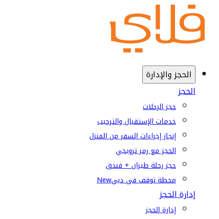
الحجز والإدارة
الحجز
حجز الرحلات
خدمات الإستقبال والترحيب
إنجاز إجراءات السفر من المنزل
الحجز مع رمز ترويجي
حجز رحلة طيران + فندق
محطة توقف في دبي
New
إدارة الحجز
إدارة الحجز