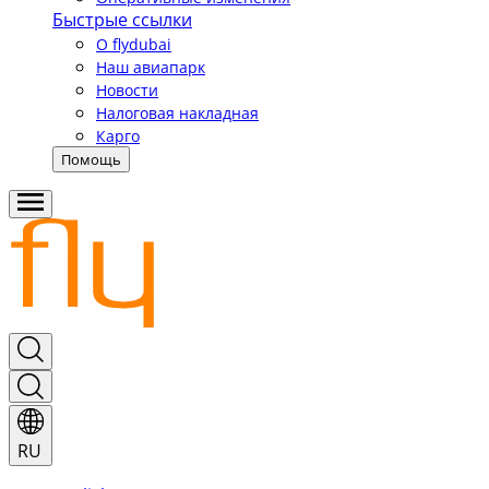
Быстрые ссылки
О flydubai
Наш авиапарк
Новости
Налоговая накладная
Карго
Помощь
RU