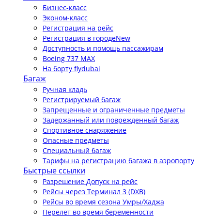
Бизнес-класс
Эконом-класс
Регистрация на рейс
Регистрация в городе
New
Доступность и помощь пассажирам
Boeing 737 MAX
На борту flydubai
Багаж
Ручная кладь
Регистрируемый багаж
Запрещенные и ограниченные предметы
Задержанный или поврежденный багаж
Спортивное снаряжение
Опасные предметы
Специальный багаж
Тарифы на регистрацию багажа в аэропорту
Быстрые ссылки
Разрешение Допуск на рейс
Рейсы через Терминал 3 (DXB)
Рейсы во время сезона Умры/Хаджа
Перелет во время беременности