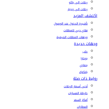
رحلات إلى باكو
رحلات إلى زنجبار
اكتشف المزيد
تأشيرة الدخول عند الوصول
فلاي دبي للعطلات
وجهات العطلات الصيفية
وجهات جديدة
حلب
بوخارا
بنغازي
بانكوك
روابط ذات صلة
أدنى أسعار الرحلات
خارطة المسارات
أفكار السفر
المطارات