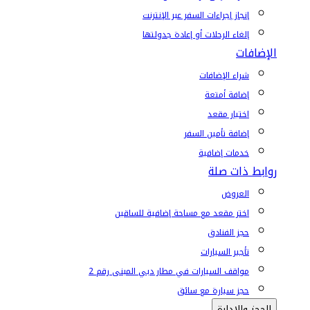
إنجاز إجراءات السفر عبر الإنترنت
إلغاء الرحلات أو إعادة جدولتها
الإضافات
شراء الإضافات
إضافة أمتعة
اختيار مقعد
إضافة تأمين السفر
خدمات إضافية
روابط ذات صلة
العروض
اختر مقعد مع مساحة إضافية للساقين
حجز الفنادق
تأجير السيارات
مواقف السيارات في مطار دبي المبنى رقم 2
حجز سيارة مع سائق
الحجز والإدارة