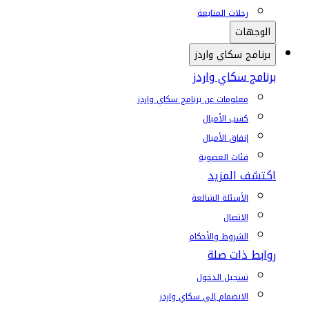
رحلات المتابعة
الوجهات
برنامج سكاي واردز
برنامج سكاي واردز
معلومات عن برنامج سكاي واردز
كسب الأميال
إنفاق الأميال
فئات العضوية
اكتشف المزيد
الأسئلة الشائعة
الاتصال
الشروط والأحكام
روابط ذات صلة
تسجيل الدخول
الانضمام إلى سكاي واردز