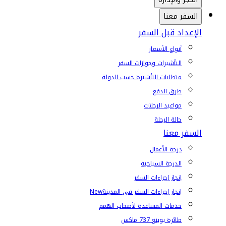
السفر معنا
الإعداد قبل السفر
أنواع الأسعار
التأشيرات وجوازات السفر
متطلبات التأشيرة حسب الدولة
طرق الدفع
مواعيد الرحلات
حالة الرحلة
السفر معنا
درجة الأعمال
الدرجة السياحية
إنجاز إجراءات السفر
إنجاز إجراءات السفر في المدينة
New
خدمات المساعدة لأصحاب الهمم
طائرة بوينغ 737 ماكس