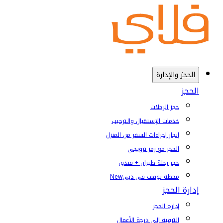
الحجز والإدارة
الحجز
حجز الرحلات
خدمات الإستقبال والترحيب
إنجاز إجراءات السفر من المنزل
الحجز مع رمز ترويجي
حجز رحلة طيران + فندق
محطة توقف في دبي
New
إدارة الحجز
إدارة الحجز
الترقية إلى درجة الأعمال