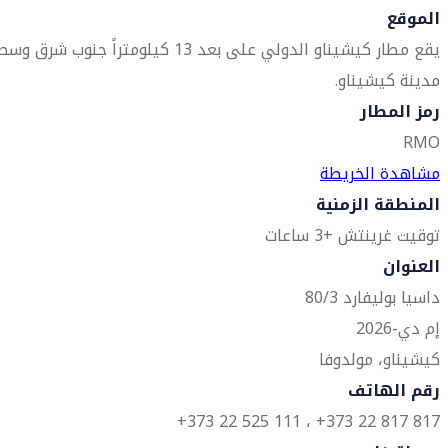
الموقع
يقع مطار كيشيناو الدولي على بعد 13 كيلومتراً جنوب شرق وس
مدينة كيشيناو.
رمز المطار
RMO
مشاهدة الخريطة
المنطقة الزمنية
توقيت غرينتش +3 ساعات
العنوان
داسيا بوليفارد 80/3
إم دي-2026
كيشيناو، مولدوفا
رقم الهاتف
817 817 22 373+ ، 111 525 22 373+