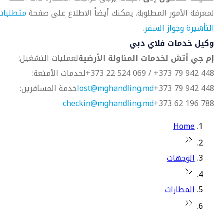
لمعرفة الأمور المطلوبة. يمكنك أيضاً الاطلاع على صفحة
متطلبات
التأشيرة وجواز السفر
.
وكيل خدمات فلاي دبي
إم جي أتش لخدمات المناولة الأرضية
لعمليات التشغيل:
448 942 79 373+ / 069 524 22 373+
لخدمات الأمتعة:
448 942 79 373+
lost@mghandling.md
خدمة المسافرين:
checkin@mghandling.md
788 196 62 373+
Home
الوجهات
المطارات