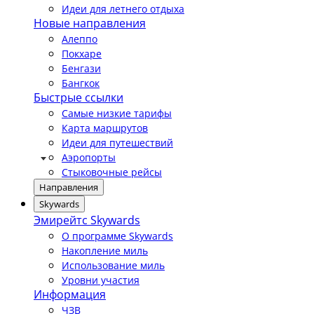
Идеи для летнего отдыха
Новые направления
Алеппо
Покхаре
Бенгази
Бангкок
Быстрые ссылки
Самые низкие тарифы
Карта маршрутов
Идеи для путешествий
Аэропорты
Стыковочные рейсы
Направления
Skywards
Эмирейтс Skywards
О программе Skywards
Накопление миль
Использование миль
Уровни участия
Информация
ЧЗВ