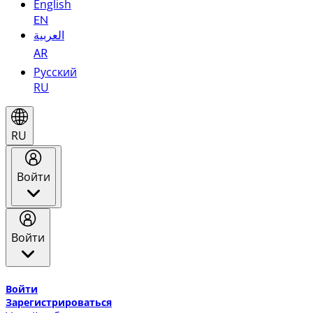
English
EN
العربية
AR
Русский
RU
RU
Войти
Войти
Добро пожаловать в Эмирейтс Skywards, программу лоя
Войти
Зарегистрироваться