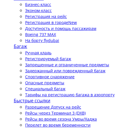
Бизнес-класс
Эконом-класс
Регистрация на рейс
Регистрация в городе
New
Доступность и помощь пассажирам
Boeing 737 MAX
На борту flydubai
Багаж
Ручная кладь
Регистрируемый багаж
Запрещенные и ограниченные предметы
Задержанный или поврежденный багаж
Спортивное снаряжение
Опасные предметы
Специальный багаж
Тарифы на регистрацию багажа в аэропорту
Быстрые ссылки
Разрешение Допуск на рейс
Рейсы через Терминал 3 (DXB)
Рейсы во время сезона Умры/Хаджа
Перелет во время беременности