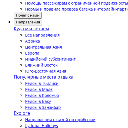
Помощь пассажирам с ограниченной подвижност
Нормы и правила провоза багажа интерлайн-парт
Полет с нами
Направления
Куда мы летаем
Все направления
Африка
Центральная Азия
Европа
Индийский субконтинент
Ближний Восток
Юго-Восточная Азия
Популярные места отдыха
Рейсы в Тбилиси
Рейсы в Мале
Рейсы в Коломбо
Рейсы в Баку
Рейсы в Занзибар
Explore
Направления с визой по прибытии
flydubai Holidays