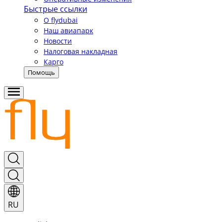
Быстрые ссылки
О flydubai
Наш авиапарк
Новости
Налоговая накладная
Карго
Помощь
RU