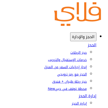
الحجز والإدارة
الحجز
حجز الرحلات
خدمات الإستقبال والترحيب
إنجاز إجراءات السفر من المنزل
الحجز مع رمز ترويجي
حجز رحلة طيران + فندق
محطة توقف في دبي
New
إدارة الحجز
إدارة الحجز