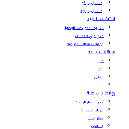
رحلات إلى باكو
رحلات إلى زنجبار
اكتشف المزيد
تأشيرة الدخول عند الوصول
فلاي دبي للعطلات
وجهات العطلات الصيفية
وجهات جديدة
حلب
بوخارا
بنغازي
بانكوك
روابط ذات صلة
أدنى أسعار الرحلات
خارطة المسارات
أفكار السفر
المطارات