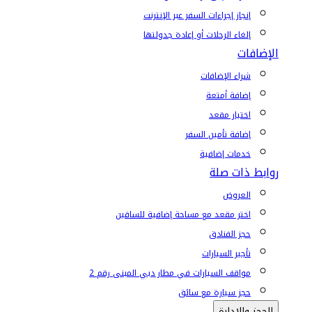
إنجاز إجراءات السفر عبر الإنترنت
إلغاء الرحلات أو إعادة جدولتها
الإضافات
شراء الإضافات
إضافة أمتعة
اختيار مقعد
إضافة تأمين السفر
خدمات إضافية
روابط ذات صلة
العروض
اختر مقعد مع مساحة إضافية للساقين
حجز الفنادق
تأجير السيارات
مواقف السيارات في مطار دبي المبنى رقم 2
حجز سيارة مع سائق
الحجز والإدارة