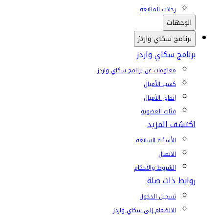
رحلات المتابعة
الوجهات
برنامج سكاي واردز
برنامج سكاي واردز
معلومات عن برنامج سكاي واردز
كسب الأميال
إنفاق الأميال
فئات العضوية
اكتشف المزيد
الأسئلة الشائعة
الاتصال
الشروط والأحكام
روابط ذات صلة
تسجيل الدخول
الانضمام إلى سكاي واردز