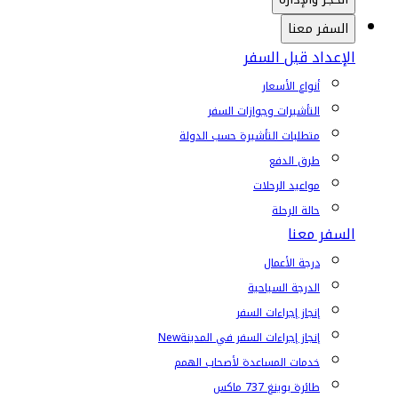
السفر معنا
الإعداد قبل السفر
أنواع الأسعار
التأشيرات وجوازات السفر
متطلبات التأشيرة حسب الدولة
طرق الدفع
مواعيد الرحلات
حالة الرحلة
السفر معنا
درجة الأعمال
الدرجة السياحية
إنجاز إجراءات السفر
إنجاز إجراءات السفر في المدينة
New
خدمات المساعدة لأصحاب الهمم
طائرة بوينغ 737 ماكس