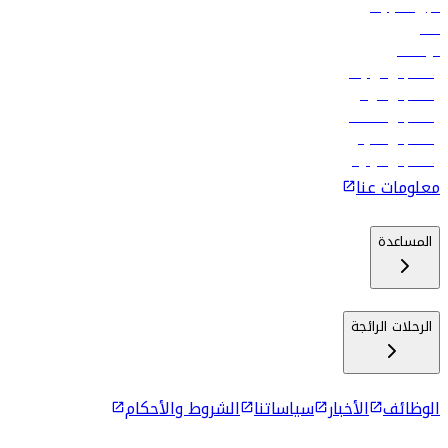
تأجير السيارات
فنادق
الوظائف
رحلات إلى تبيليسي
رحلات إلى الرياض
رحلات إلى مسقط
رحلات إلى ماليه
رحلات إلى كولومبو
معلومات عنا
المساعدة
الرحلات الرائجة
الوظائف
الأخبار
سياساتنا
الشروط والأحكام