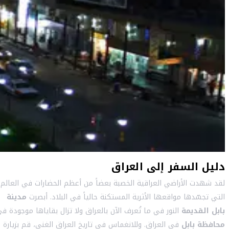
دليل السفر إلى العراق
لقد شهدت الأراضي العراقية الخصبة بعضاً من أعظم الحضارات في العالم
التي تجسّدها مواقعها الأثرية المستكنة حالياً في البلاد. أبصرت
مدينة
بابل القديمة
النور في ما تُعرف الآن بالعراق ولا تزال بقاياها موجودة ف
محافظة بابل
في العراق. وللانغماس في تاريخ العراق الغني، قم بزيارة