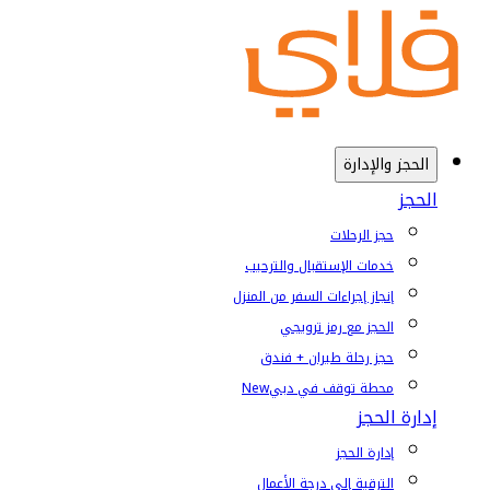
الحجز والإدارة
الحجز
حجز الرحلات
خدمات الإستقبال والترحيب
إنجاز إجراءات السفر من المنزل
الحجز مع رمز ترويجي
حجز رحلة طيران + فندق
محطة توقف في دبي
New
إدارة الحجز
إدارة الحجز
الترقية إلى درجة الأعمال