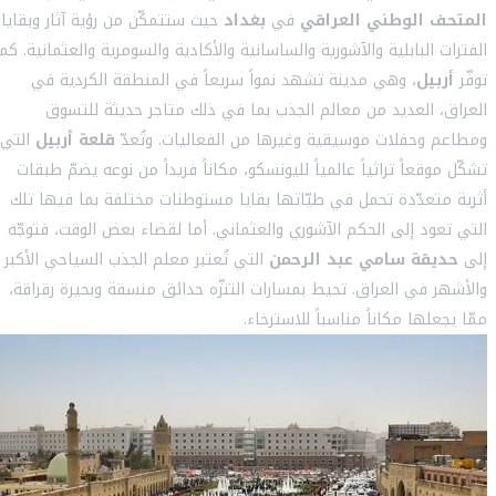
المتحف الوطني العراقي
في
بغداد
حيث ستتمكّن من رؤية آثار وبقايا
الفترات البابلية والآشورية والساسانية والأكادية والسومرية والعثمانية. كما
توفّر
أربيل
، وهي مدينة تشهد نمواً سريعاً في المنطقة الكردية في
العراق، العديد من معالم الجذب بما في ذلك متاجر حديثة للتسوق
ومطاعم وحفلات موسيقية وغيرها من الفعاليات. وتُعدّ
قلعة أربيل
التي
تشكّل موقعاً تراثياً عالمياً لليونسكو، مكاناً فريداً من نوعه يضمّ طبقات
أثرية متعدّدة تحمل في طيّاتها بقايا مستوطنات مختلفة بما فيها تلك
التي تعود إلى الحكم الآشوري والعثماني. أما لقضاء بعض الوقت، فتوجّه
إلى
حديقة سامي عبد الرحمن
التي تُعتبر معلم الجذب السياحي الأكبر
والأشهر في العراق. تحيط بمسارات التنزّه حدائق منسقة وبحيرة رقراقة،
ممّا يجعلها مكاناً مناسباً للاسترخاء.