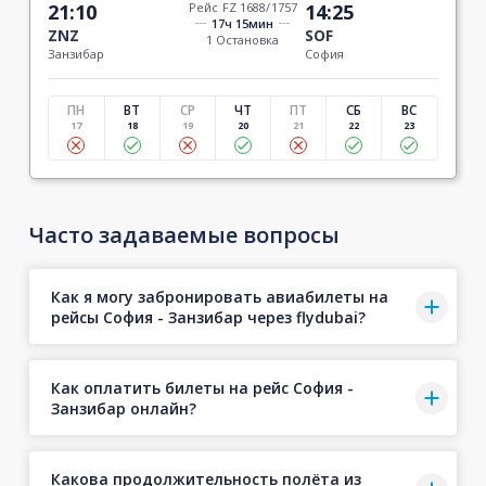
21:10
Рейс FZ 1688/1757
14:25
17ч 15мин
ZNZ
SOF
1 Остановка
Занзибар
София
ПН
ВТ
СР
ЧТ
ПТ
СБ
ВС
17
18
19
20
21
22
23
Часто задаваемые вопросы
Как я могу забронировать авиабилеты на
рейсы София - Занзибар через flydubai?
Как оплатить билеты на рейс София -
Занзибар онлайн?
Какова продолжительность полёта из