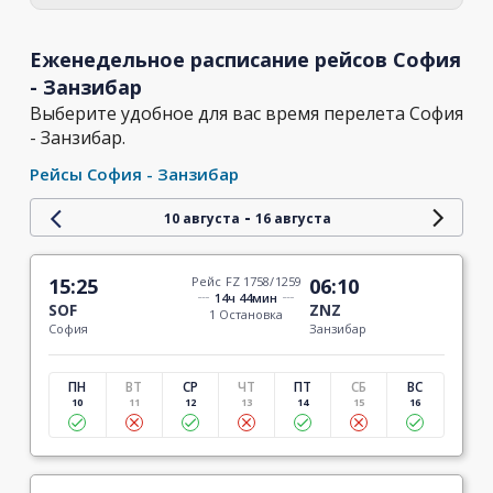
Еженедельное расписание рейсов София
- Занзибар
Выберите удобное для вас время перелета София
- Занзибар.
Рейсы София - Занзибар
-
10 августа
16 августа
15:25
Рейс FZ 1758/1259
06:10
14ч 44мин
SOF
ZNZ
1 Остановка
София
Занзибар
ПН
ВТ
СР
ЧТ
ПТ
СБ
ВС
10
11
12
13
14
15
16