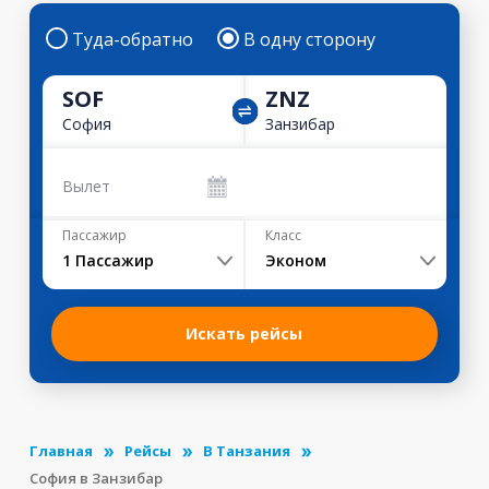
Туда-обратно
В одну сторону
SOF
ZNZ
София
Занзибар
Вылет
Пассажир
Класс
1
Пассажир
Эконом
Искать рейсы
Главная
Рейсы
В Танзания
София в Занзибар