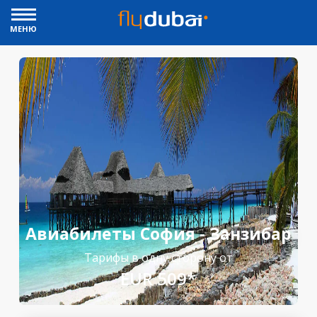
МЕНЮ
Авиабилеты София - Занзибар
Тарифы в одну сторону от
EUR 509*