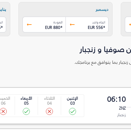
ديسمبر
يناير
اتجاه واحد
العودة
اتج
6
*
EUR 880
*
EUR 556
*
 صوفيا و زنجبار
زنجبار بما يتوافق مع برنامجك.
06:10
الإثنين
الثلاثاء
الأربعاء
الخمي
06
05
04
03
ZNZ
زنجبار