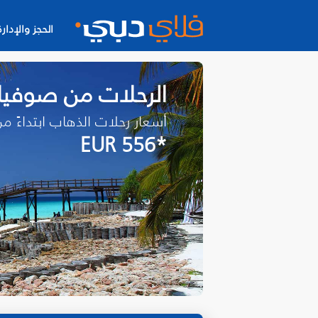
الحجز والإدارة
الرحلات من صوفيا إ
أسعار رحلات الذهاب ابتداءً م
*EUR 556