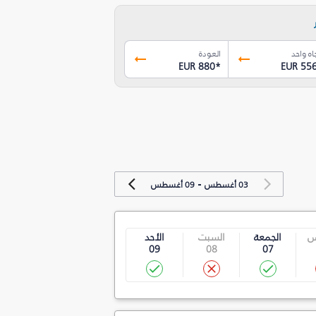
اه واحد
العودة
EUR 880
*
EUR 55
-
03 أغسطس
09 أغسطس
س
الجمعة
السبت
الأحد
09
08
07