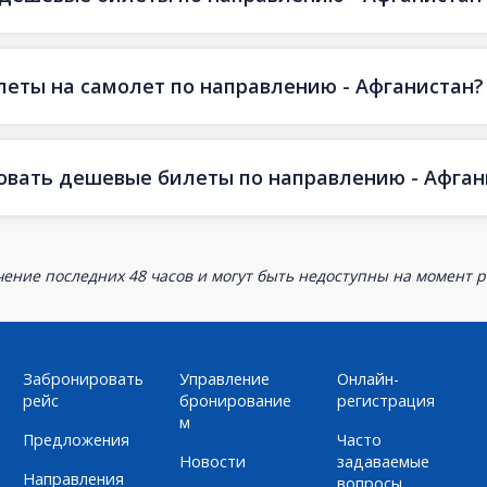
еты на самолет по направлению - Афганистан?
овать дешевые билеты по направлению - Афган
ение последних 48 часов и могут быть недоступны на момент р
Забронировать
Управление
Онлайн-
рейс
бронирование
регистрация
м
Предложения
Часто
Новости
задаваемые
Направления
вопросы