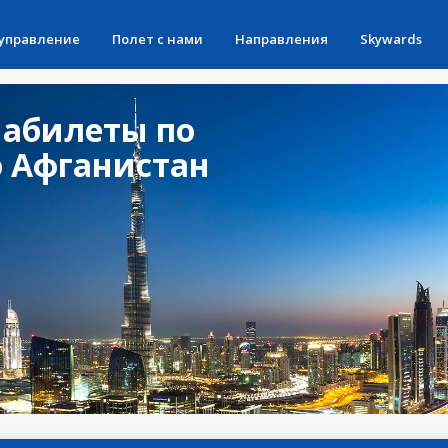
 управление
Полет с нами
Направления
Skywards
абилеты по
 Афганистан