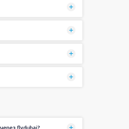
ерез flydubai?