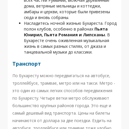
всех частей Румынии, включая деревянные
дома, ветряные мельницы и коттеджи,
амбары и церкви, которые были привезены
сюда и вновь собраны.
Насладитесь ночной жизнью Бухареста. Город
полон клубов, особенно в районах
Пьята
Юнирил, Пьята Романия и Липсканы
. В
Бухаресте очень оживленная музыкальная
жизнь в самых разных стилях, от джаза и
танцевальной музыки до классики.
Транспорт
По Бухаресту можно передвигаться на автобусе,
троллейбусе, трамвае, метро или на такси. Метро -
это один из самых легких способов передвижения
по Бухаресту. Четыре ветки метро обслуживают
большинство крупных районов города. Это еще и
самый дешевый вид транспорта. Цены на билеты
начинаются от доллара за две поездки. Ездить на
автобусе, троллейбусе или трамвае тоже удобно,