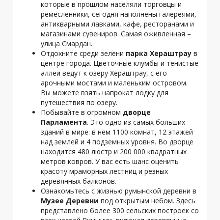
которые в прошлом населяли торговцы и
ремесленники, сегодня наполнены галереями,
антикварными лавками, кафе, ресторанами и
магазинами сувениров. Самая оживленная –
улица Смардан.
Отдохните среди зелени
парка Хераштрау
в
центре города. Цветочные клумбы и тенистые
аллеи ведут к озеру Хераштрау, с его
арочными мостами и маленьким островом.
Вы можете взять напрокат лодку для
путешествия по озеру.
Побывайте в огромном
дворце
Парламента
. Это одно из самых больших
зданий в мире: в нем 1100 комнат, 12 этажей
над землей и 4 подземных уровня. Во дворце
находится 480 люстр и 200 000 квадратных
метров ковров. У вас есть шанс оценить
красоту мраморных лестниц и резных
деревянных балконов.
Ознакомьтесь с жизнью румынской деревни в
Музее Деревни
под открытым небом. Здесь
представлено более 300 сельских построек со