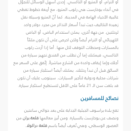
أو الترام، أو المترو أو التاكسي. إحدى أسهل الوسائل للتجوّل
في أنحاء بوخارست هي ركوب المترو، مع أربعة خطوط تغطي
غالبية الأحياء الهامة في المدينة. كما أنّ المترو وسيلة نقل
زهيدة التكاليف حيث تبدأ أسعار التذاكر من مجرد دولار واحد
لرحلتين. من جهة أخرى، يمكن استخدام الباص، أو الباص
الكهربائي أو الترام أيضاً ولكن احرص على أن تكون ملمّاً
بالمسارات ومحطات التوقف لكل منها. أما إذا أردت ركوب
التاكسي، فيمكنك إما أن تطلب من الفندق تجهيز سيارة من
أجلك وإما إيقاف واحدة من الشارع مباشرةً. إتّفق على السعر مع
السائق قبل أن تبدأ رحلتك. يمكنك أيضاً استئجار سيارة من
شركات محلية ودولية لتأجير السيارات. سيتوجب عليك أن تكون
قد بلغت سن الـ 21 عاماً على الأقل لتستطيع استئجار سيارة.
نصائح للمسافرين
تقع بلدة براسوف الجبلية الجذابة على بعد حوالي ساعتين
ونصف عن بوخارست بالسيارة. ومن أبرز معالمها
قلعة بران
من
العصور الوسطى، وهي تُعرف أيضاً باسم
قلعة دراكولا
.