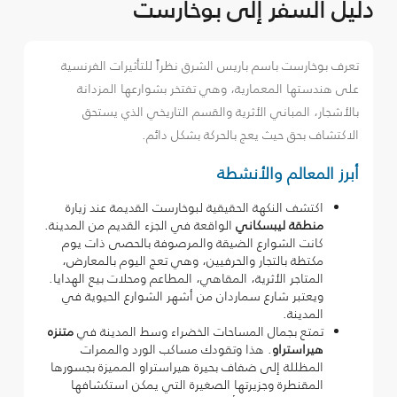
دليل السفر إلى بوخارست
تعرف بوخارست باسم باريس الشرق نظراً للتأثيرات الفرنسية
على هندستها المعمارية، وهي تفتخر بشوارعها المزدانة
بالأشجار، المباني الأثرية والقسم التاريخي الذي يستحق
الاكتشاف بحق حيث يعج بالحركة بشكل دائم.
أبرز المعالم والأنشطة
اكتشف النكهة الحقيقية لبوخارست القديمة عند زيارة
منطقة ليبسكاني
الواقعة في الجزء القديم من المدينة.
كانت الشوارع الضيقة والمرصوفة بالحصى ذات يوم
مكتظة بالتجار والحرفيين، وهي تعج اليوم بالمعارض،
المتاجر الأثرية، المقاهي، المطاعم ومحلات بيع الهدايا.
ويعتبر شارع سماردان من أشهر الشوارع الحيوية في
المدينة.
تمتع بجمال المساحات الخضراء وسط المدينة في
متنزه
هيراستراو
. هذا وتقودك مساكب الورد والممرات
المظللة إلى ضفاف بحيرة هيراستراو المميزة بجسورها
المقنطرة وجزيرتها الصغيرة التي يمكن استكشافها