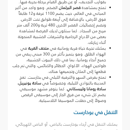
بقوارب التجديف، أو عن طريق القيام برحلة بحرية فيها.
تمتع بمشاهدة
قصر البرلمان
الضخم. وهو واحد من أكبر
المباني في العالم، حيث يضم 1100 غرفة و12 طابقاً
فوق الأرض، بالإضافة إلى أربعة طوابق تحت الأرض.
وتضم إحصائيات القصر الأخرى 480 ثرية و200 ألف متر
مربع من السجاد. كما ستكون لديك الفرصة لمشاهدة
بعض من الأدراج الرخامية والشرفات الخشبية المنحوتة
أثناء زيارتك.
يمكنك تجربة حياة قرية رومانية في
متحف القرية
في
الهواء الطلق. وهو يتميز بأكثر من 300 مبنى ريفي من
جميع أنحاء رومانيا، بما في ذلك البيوت الخشبية،
طواحين الهواء، الأكواخ، الحظائر والكنائس، والتي تم جلب
قطعها إلى المكان وتجميعها هناك.
تمتع بفرص السهر والترفيه الليلي في بخارست. تعج
المدينة بالنوادي الليلية، وخصوصاً في
ساحة يونيريل
،
ساحة رومانا وليبسكاني
. كما يتوفر مشهد موسيقي
يضم كل شيء من فرق الجاز إلى موسيقى الرقص
وصولاً إلى حفلات الموسيقا الكلاسيكية.
التنقل في بوخارست
يمكنك التنقل في أرجاء بوخارست بالباص، أو الباص الكهربائي،