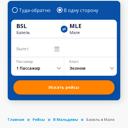
Туда-обратно
В одну сторону
BSL
MLE
Базель
Мале
Вылет
Пассажир
Класс
1
Пассажир
Эконом
Искать рейсы
Главная
Рейсы
В Мальдивы
Базель в Мале