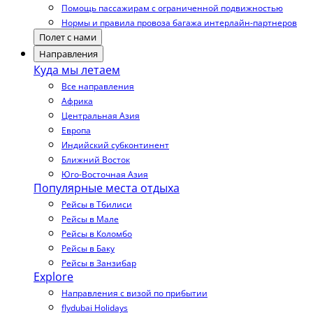
Помощь пассажирам с ограниченной подвижностью
Нормы и правила провоза багажа интерлайн-партнеров
Полет с нами
Направления
Куда мы летаем
Все направления
Африка
Центральная Азия
Европа
Индийский субконтинент
Ближний Восток
Юго-Восточная Азия
Популярные места отдыха
Рейсы в Тбилиси
Рейсы в Мале
Рейсы в Коломбо
Рейсы в Баку
Рейсы в Занзибар
Explore
Направления с визой по прибытии
flydubai Holidays