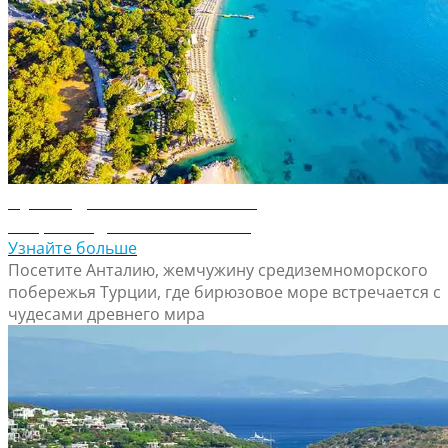
Путеводитель по Анталие
Откройте для себя Анталию
Узнайте больше
Посетите Анталию, жемчужину средиземноморского
побережья Турции, где бирюзовое море встречается с
чудесами древнего мира