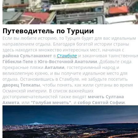
Путеводитель по Турции
Если вы любите историю, то Турция будет для вас идеальным
направлением отдыха. Благодаря богатой истории страны
здесь находится множество интересных мест, начиная с
района Сультанахмет
в
Стамбуле
и заканчивая таинственны
Гёбекли-Тепе
в
Юго-Восточной Анатолии
. Добавьте сюда
прекрасные пляжи
Анталии
, гостеприимный народ и
великолепную кухню, и вы получите идеальное место для
отдыха. Остановившись в Стамбуле, не забудьте посетить
дворец Топкапы
, чтобы понять, как жили султаны во время
Османской империи. В список важнейших
достопримечательностей также входят
мечеть Султана
Ахмета
, или
"Голубая мечеть"
, и
собор Святой Софии
.