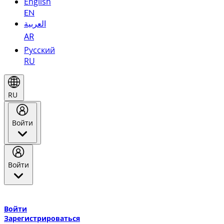
English
EN
العربية
AR
Русский
RU
RU
Войти
Войти
Добро пожаловать в Эмирейтс Skywards, программу лояльнос
авиакомпании Эмирейтс и теперь flydubai.
Войти
Зарегистрироваться